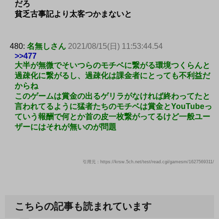
だろ
貧乏古事記より太客つかまないと
480:
名無しさん
2021/08/15(日) 11:53:44.54
>>477
大半が無微でそいつらのモチベに繋がる環境つくらんと
過疎化に繋がるし、過疎化は課金者にとっても不利益だ
からね
このゲームは賞金の出るゲリラがなければ終わってたと
言われてるように猛者たちのモチベは賞金とYouTubeっ
ていう報酬で何とか首の皮一枚繋がってるけど一般ユー
ザーにはそれが無いのが問題
引用元：https://krsw.5ch.net/test/read.cgi/gamesm/1627569311/
こちらの記事も読まれています