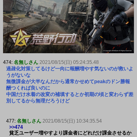
474:
名無しさん
2021/08/15(日) 05:24:35.48
過疎化対策してるけど一向に報酬増やす気ないのが救いよ
うがないな
無微課金が大半なんだから通常かせめてpeakのドン勝報
酬つくれば良いのに
中国だけ水着の改変の補填するとか初期の頃と変わらず差
別してるから無理だろうけど
477:
名無しさん
2021/08/15(日) 10:34:35.54
>>474
貧乏ユーザー増やすより課金者にどれだけ課金させるか