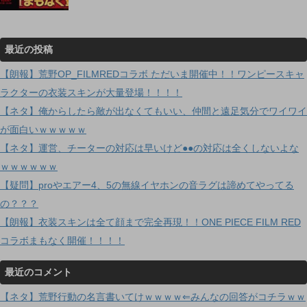
最近の投稿
【朗報】荒野OP_FILMREDコラボ ただいま開催中！！ワンピースキャ
ラクターの衣装スキンが大量登場！！！！
【ネタ】俺からしたら敵が出なくてもいい、仲間と遠足気分でワイワイ
が面白いｗｗｗｗｗ
【ネタ】運営、チーターの対応は早いけど●●の対応は全くしないよな
ｗｗｗｗｗｗ
【疑問】proやエアー4、5の無線イヤホンの音ラグは諦めてやってる
の？？？
【朗報】衣装スキンは全て顔まで完全再現！！ONE PIECE FILM RED
コラボまもなく開催！！！！
最近のコメント
【ネタ】荒野行動の名言書いてけｗｗｗｗ⇐みんなの回答がコチラｗｗ