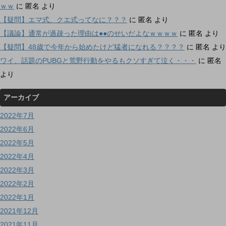
ｗｗ
に
匿名
より
【疑問】エマ式、クエ式ってなに？？？
に
匿名
より
【議論】通常が過疎った理由は●●のせいだよなｗｗｗｗ
に
匿名
より
【疑問】48歳で今年から始めたけど猛者になれる？？？？
に
匿名
より
ワイ、話題のPUBGと荒野行動をやるもクソすぎて泣く・・・
に
匿名
より
アーカイブ
2022年7月
2022年6月
2022年5月
2022年4月
2022年3月
2022年2月
2022年1月
2021年12月
2021年11月