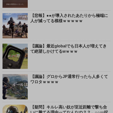
【悲報】●●が導入されたあたりから極端に
人が減ってる模様ｗｗｗｗｗ
【議論】最近globalでも日本人が増えてき
て絶望しかけてるwｗｗｗ
【議論】グロからJP通常行ったら人多くて
ワロタｗｗｗｗ
【疑問】キルレ高い奴が至近距離で撃ち合
いに勝てる理由ってなんなの？？←○○一択