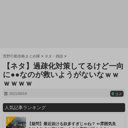
荒野行動攻略まとめ隊
>
ネタ・雑談
>
【ネタ】過疎化対策してるけど一向
に●●なのが救いようがないなｗｗ
ｗｗｗｗ
0
2021/08/19
コメ
人気記事ランキング
【疑問】最近抜ける奴多すぎじゃね？ ⇐雰囲気良