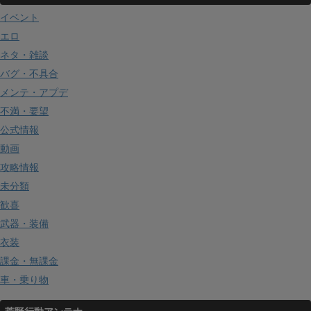
イベント
エロ
ネタ・雑談
バグ・不具合
メンテ・アプデ
不満・要望
公式情報
動画
攻略情報
未分類
歓喜
武器・装備
衣装
課金・無課金
車・乗り物