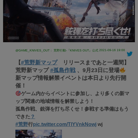
2021-09-16 19:00
@GAME_KNIVES_OUT： 荒野行動-『KNIVES OUT』公式
【
#荒野新マップ
リリースまであと一週間】
荒野新マップ
#孤島作戦
、9月23日に登場
新マップ情報解禁イベントは本日より先行開
催！
ゲーム内からイベントに参加し、より多くの新マ
ップ関連の地域情報を解禁しよう！
孤島作戦、銃弾を打ち尽くせ！参戦する準備はもう
できた
？
#荒野
行
pic.twitter.com/TlYVnkNowj
wj