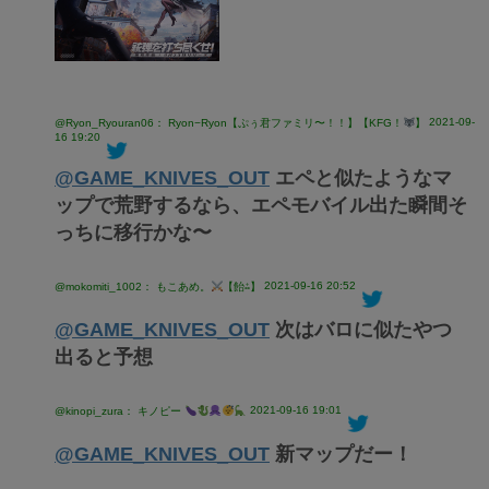
2021-09-
@Ryon_Ryouran06： Ryon−Ryon【ぷぅ君ファミリ〜！！】【KFG！
】
16 19:20
@GAME_KNIVES_OUT
エペと似たようなマ
ップで荒野するなら、エペモバイル出た瞬間そ
っちに移行かな〜
2021-09-16 20:52
@mokomiti_1002： もこあめ。
【飴⁂】
@GAME_KNIVES_OUT
次はバロに似たやつ
出ると予想
2021-09-16 19:01
@kinopi_zura： キノピー
@GAME_KNIVES_OUT
新マップだー！