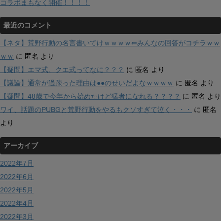
コラボまもなく開催！！！！
最近のコメント
【ネタ】荒野行動の名言書いてけｗｗｗｗ⇐みんなの回答がコチラｗｗ
ｗｗ
に
匿名
より
【疑問】エマ式、クエ式ってなに？？？
に
匿名
より
【議論】通常が過疎った理由は●●のせいだよなｗｗｗｗ
に
匿名
より
【疑問】48歳で今年から始めたけど猛者になれる？？？？
に
匿名
より
ワイ、話題のPUBGと荒野行動をやるもクソすぎて泣く・・・
に
匿名
より
アーカイブ
2022年7月
2022年6月
2022年5月
2022年4月
2022年3月