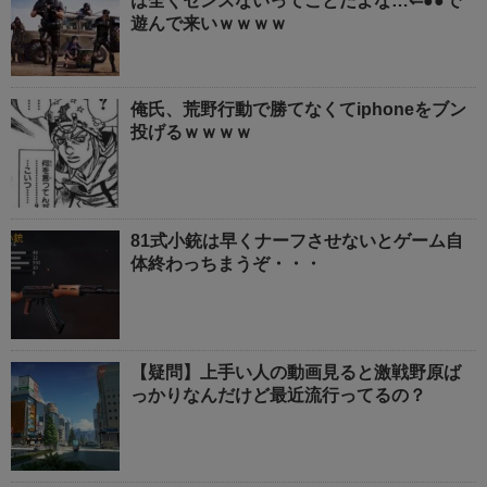
は全くセンスないってことだよな…⇐●●で
遊んで来いｗｗｗｗ
俺氏、荒野行動で勝てなくてiphoneをブン
投げるｗｗｗｗ
81式小銃は早くナーフさせないとゲーム自
体終わっちまうぞ・・・
【疑問】上手い人の動画見ると激戦野原ば
っかりなんだけど最近流行ってるの？