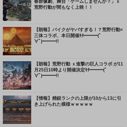
春群像劇、舞台「ゲームしませんか？」ｘ
荒野行動が間もなく上映！！
【朗報】バイクがヤバすぎる！？荒野行動×
三体コラボ、本日開催ｷﾀ━━━(ﾟ
∀ﾟ)━━━!!
【朗報】荒野行動 ｘ進撃の巨人コラボ が11
月25日10時より開催決定ｷﾀ━━━(ﾟ
∀ﾟ)━━━!!
【情報】精鋭ランクの上限が10から13に引
き上げられた模様ｗｗｗｗｗ