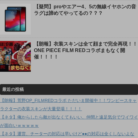
【疑問】proやエアー4、5の無線イヤホンの音
ラグは諦めてやってるの？？？
【朗報】衣装スキンは全て顔まで完全再現！！
ONE PIECE FILM REDコラボまもなく開
催！！！！
最近の投稿
【朗報】荒野OP_FILMREDコラボ ただいま開催中！！ワンピースキャ
ラクターの衣装スキンが大量登場！！！！
【ネタ】俺からしたら敵が出なくてもいい、仲間と遠足気分でワイワイ
が面白いｗｗｗｗｗ
【ネタ】運営、チーターの対応は早いけど●●の対応は全くしないよな