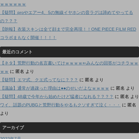
ｗｗｗｗｗｗ
【疑問】proやエアー4、5の無線イヤホンの音ラグは諦めてやってる
の？？？
【朗報】衣装スキンは全て顔まで完全再現！！ONE PIECE FILM RED
コラボまもなく開催！！！！
最近のコメント
【ネタ】荒野行動の名言書いてけｗｗｗｗ⇐みんなの回答がコチラｗｗ
ｗｗ
に
匿名
より
【疑問】エマ式、クエ式ってなに？？？
に
匿名
より
【議論】通常が過疎った理由は●●のせいだよなｗｗｗｗ
に
匿名
より
【疑問】48歳で今年から始めたけど猛者になれる？？？？
に
匿名
より
ワイ、話題のPUBGと荒野行動をやるもクソすぎて泣く・・・
に
匿名
より
アーカイブ
2022年7月