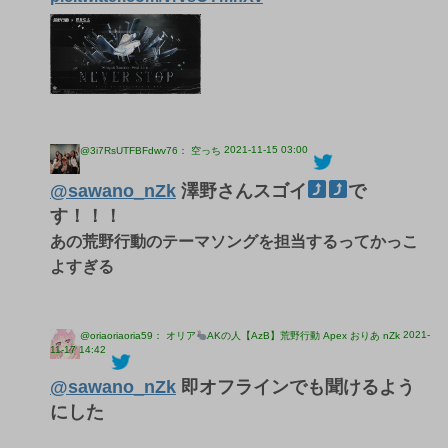
2021-11-15 03:00
@3i7RsUTFBFdwv76： 空っち
@sawano_nZk
澤野さんスゴイ
で
す！！！
あの荒野行動のテーマソングを担当するってかっこ
よすぎる
2021-
@oriaoriaoria59： オリア
AKの人【AzB】荒野行動 Apex おりあ nZk
11-17 14:42
@sawano_nZk
即オフラインでも聞けるよう
にした