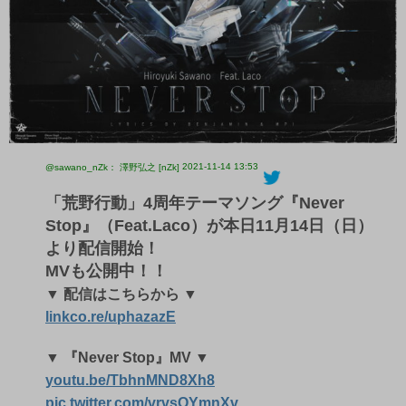
2021-11-14 13:53
@sawano_nZk： 澤野弘之 [nZk]
「荒野行動」4周年テーマソング『Never
Stop』（Feat.Laco）が本日11月14日（日）
より配信開始！
MVも公開中！！
▼ 配信はこちらから ▼
linkco.re/uphazazE
▼ 『Never Stop』MV ▼
youtu.be/TbhnMND8Xh8
pic.twitter.com/vrvsOYmnXv