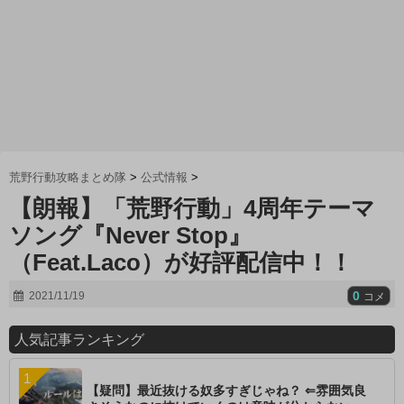
荒野行動攻略まとめ隊
>
公式情報
>
【朗報】「荒野行動」4周年テーマ
ソング『Never Stop』
（Feat.Laco）が好評配信中！！
0
2021/11/19
コメ
人気記事ランキング
【疑問】最近抜ける奴多すぎじゃね？ ⇐雰囲気良