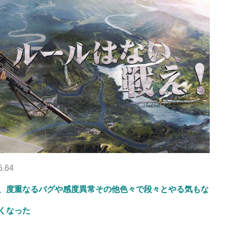
5.64
、度重なるバグや感度異常その他色々で段々とやる気もな
くなった