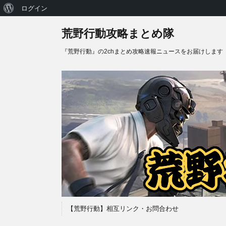
WordPress
ログイン
に
荒野行動攻略まとめ隊
つ
『荒野行動』の2chまとめ攻略速報ニュースをお届けします
い
て
【荒野行動】相互リンク・お問合わせ