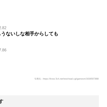
2.82
もうないしな相手からしても
7.86
引用元：https://krsw.5ch.net/test/read.cgi/gamesm/1634507368/
す