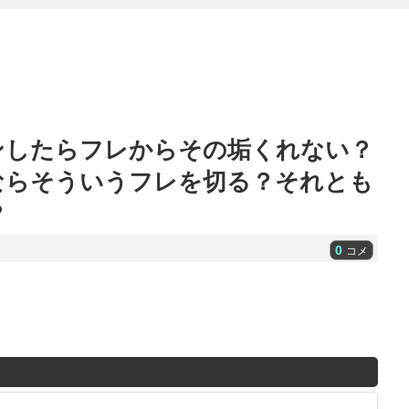
ンしたらフレからその垢くれない？
ならそういうフレを切る？それとも
？
0
コメ