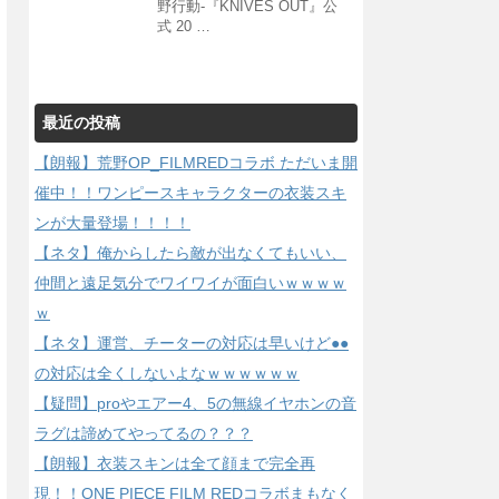
野行動-『KNIVES OUT』公
式 20 …
最近の投稿
【朗報】荒野OP_FILMREDコラボ ただいま開
催中！！ワンピースキャラクターの衣装スキ
ンが大量登場！！！！
【ネタ】俺からしたら敵が出なくてもいい、
仲間と遠足気分でワイワイが面白いｗｗｗｗ
ｗ
【ネタ】運営、チーターの対応は早いけど●●
の対応は全くしないよなｗｗｗｗｗｗ
【疑問】proやエアー4、5の無線イヤホンの音
ラグは諦めてやってるの？？？
【朗報】衣装スキンは全て顔まで完全再
現！！ONE PIECE FILM REDコラボまもなく