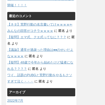
開催！！！！
最近のコメント
【ネタ】荒野行動の名言書いてけｗｗｗｗ⇐
みんなの回答がコチラｗｗｗｗ
に
匿名
より
【疑問】エマ式、クエ式ってなに？？？
に
匿
名
より
【議論】通常が過疎った理由は●●のせいだよ
なｗｗｗｗ
に
匿名
より
【疑問】48歳で今年から始めたけど猛者にな
れる？？？？
に
匿名
より
ワイ、話題のPUBGと荒野行動をやるもクソ
すぎて泣く・・・
に
匿名
より
アーカイブ
2022年7月