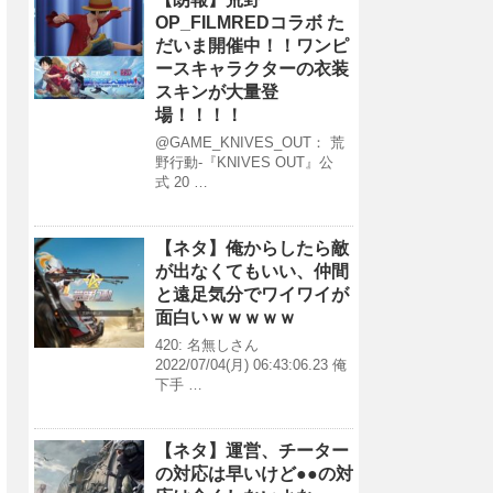
OP_FILMREDコラボ た
だいま開催中！！ワンピ
ースキャラクターの衣装
スキンが大量登
場！！！！
@GAME_KNIVES_OUT： 荒
野行動-『KNIVES OUT』公
式 20 …
【ネタ】俺からしたら敵
が出なくてもいい、仲間
と遠足気分でワイワイが
面白いｗｗｗｗｗ
420: 名無しさん
2022/07/04(月) 06:43:06.23 俺
下手 …
【ネタ】運営、チーター
の対応は早いけど●●の対