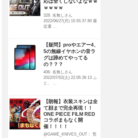
応は全くしないよなｗｗ
ｗｗｗｗ
328: 名無しさん
2022/06/27(月) 15:55:37.80 最
近運 …
【疑問】proやエアー4、
5の無線イヤホンの音ラ
グは諦めてやってる
の？？？
406: 名無しさん
2022/07/02(土) 22:05:39.13 ふ
と、 …
【朗報】衣装スキンは全
て顔まで完全再現！！
ONE PIECE FILM RED
コラボまもなく開
催！！！！
@GAME_KNIVES_OUT： 荒