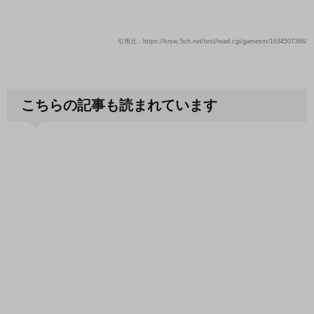
引用元：https://krsw.5ch.net/test/read.cgi/gamesm/1634507368/
こちらの記事も読まれています