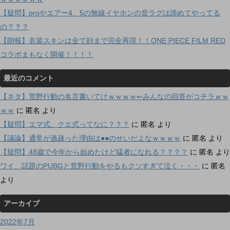
【疑問】proやエアー4、5の無線イヤホンの音ラグは諦めてやってる
の？？？
【朗報】衣装スキンは全て顔まで完全再現！！ONE PIECE FILM RED
コラボまもなく開催！！！！
最近のコメント
【ネタ】荒野行動の名言書いてけｗｗｗｗ⇐みんなの回答がコチラｗｗ
ｗｗ
に
匿名
より
【疑問】エマ式、クエ式ってなに？？？
に
匿名
より
【議論】通常が過疎った理由は●●のせいだよなｗｗｗｗ
に
匿名
より
【疑問】48歳で今年から始めたけど猛者になれる？？？？
に
匿名
より
ワイ、話題のPUBGと荒野行動をやるもクソすぎて泣く・・・
に
匿名
より
アーカイブ
2022年7月