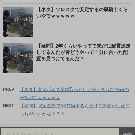
【ネタ】ソロスクで安定するの黒騎士くら
いやでｗｗｗｗｗ
【疑問】2年くらいやってて未だに配置迷走
してるんだが皆どうやって自分に合った配
置を見つけてるんだ？
PREV
【ネタ】実況ボイス全部取ったけど使えそうなの●●の
一択だなｗｗｗｗｗ
NEXT
【疑問】限定金券でAK交換するんだけど新春か紅蓮ど
っちがいいかな？？？