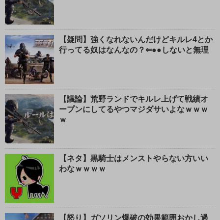
じ
る
【疑問】強くなれないんだけどキルレ4とか
行ってる奴はなんなの？⇐●●しないと無理
【議論】荒野ランドでキルレ上げて戦績オ
ープンにしてるやつマジダサいよなｗｗｗ
ｗ
【ネタ】黒騎士はメンストやらない方いい
わなｗｗｗｗ
【怒り】ガソリン爆破の効果範囲おかし過