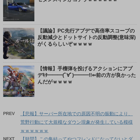
【議論】PC先行アプデで高倍率スコープの
反動減少とドットサイトの反動調整(意味深)
がくるらしいぞｗｗｗｗ
【情報】手榴弾を投げるアクションにアプ
デｷﾀ━━━(ﾟ∀ﾟ)━━━!!⇐前の方が良かった
んだがｗｗｗｗ
PREV
【悲報】サーバー所在地での原因不明の振動により、
荒野行動にて大規模なダウン現象が発生している模様
ｗｗｗｗｗｗ
NEXT
【疑問】この集結ってやつフレンドになってないとダ