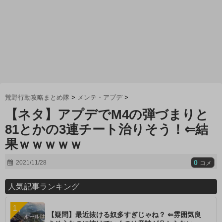
荒野行動攻略まとめ隊
>
メンテ・アプデ
>
【ネタ】アプデでM4の弾づまりと
81とかの3連チート治りそう！⇐結
果ｗｗｗｗｗ
0
2021/11/28
コメ
人気記事ランキング
【疑問】最近抜ける奴多すぎじゃね？ ⇐雰囲気良