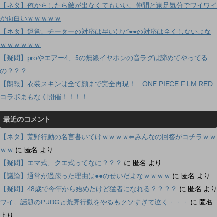
【ネタ】俺からしたら敵が出なくてもいい、仲間と遠足気分でワイワイ
が面白いｗｗｗｗｗ
【ネタ】運営、チーターの対応は早いけど●●の対応は全くしないよな
ｗｗｗｗｗｗ
【疑問】proやエアー4、5の無線イヤホンの音ラグは諦めてやってる
の？？？
【朗報】衣装スキンは全て顔まで完全再現！！ONE PIECE FILM RED
コラボまもなく開催！！！！
最近のコメント
【ネタ】荒野行動の名言書いてけｗｗｗｗ⇐みんなの回答がコチラｗｗ
ｗｗ
に
匿名
より
【疑問】エマ式、クエ式ってなに？？？
に
匿名
より
【議論】通常が過疎った理由は●●のせいだよなｗｗｗｗ
に
匿名
より
【疑問】48歳で今年から始めたけど猛者になれる？？？？
に
匿名
より
ワイ、話題のPUBGと荒野行動をやるもクソすぎて泣く・・・
に
匿名
より