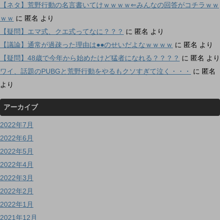
【ネタ】荒野行動の名言書いてけｗｗｗｗ⇐みんなの回答がコチラｗｗ
ｗｗ
に
匿名
より
【疑問】エマ式、クエ式ってなに？？？
に
匿名
より
【議論】通常が過疎った理由は●●のせいだよなｗｗｗｗ
に
匿名
より
【疑問】48歳で今年から始めたけど猛者になれる？？？？
に
匿名
より
ワイ、話題のPUBGと荒野行動をやるもクソすぎて泣く・・・
に
匿名
より
アーカイブ
2022年7月
2022年6月
2022年5月
2022年4月
2022年3月
2022年2月
2022年1月
2021年12月