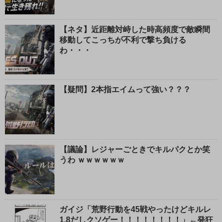
【ネタ】近距離対峙した時高頻度で敵瞬間
移動してこっちが不利で撃ち負ける
わ・・・
【疑問】2本指エイムって強い？？？
【議論】レジャーごときでキルパクとか笑
うわ ｗｗｗｗｗｗ
ガイジ「荒野行動を45戦やったけどキルレ
1.8だしクソゲー！！！！！！！！」←発狂