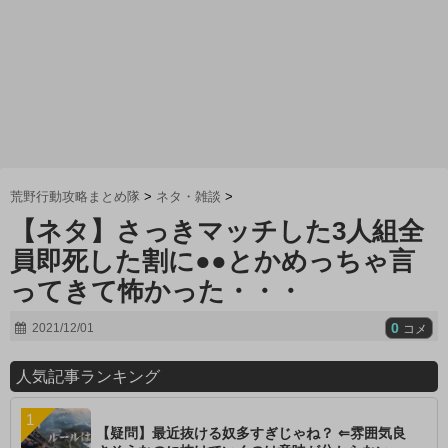
荒野行動攻略まとめ隊
>
ネタ・雑談
>
【ネタ】さっきマッチした3人組全
員即死した割に●●とかめっちゃ言
ってきて怖かった・・・
0
2021/12/01
コメ
人気記事ランキング
【疑問】最近抜ける奴多すぎじゃね？ ⇐雰囲気良