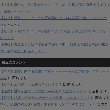
【ネタ】俺からしたら敵が出なくてもいい、仲間と遠足気分でワイワイ
が面白いｗｗｗｗｗ
【ネタ】運営、チーターの対応は早いけど●●の対応は全くしないよな
ｗｗｗｗｗｗ
【疑問】proやエアー4、5の無線イヤホンの音ラグは諦めてやってる
の？？？
【朗報】衣装スキンは全て顔まで完全再現！！ONE PIECE FILM RED
コラボまもなく開催！！！！
最近のコメント
【ネタ】荒野行動の名言書いてけｗｗｗｗ⇐みんなの回答がコチラｗｗ
ｗｗ
に
匿名
より
【疑問】エマ式、クエ式ってなに？？？
に
匿名
より
【議論】通常が過疎った理由は●●のせいだよなｗｗｗｗ
に
匿名
より
【疑問】48歳で今年から始めたけど猛者になれる？？？？
に
匿名
より
ワイ、話題のPUBGと荒野行動をやるもクソすぎて泣く・・・
に
匿名