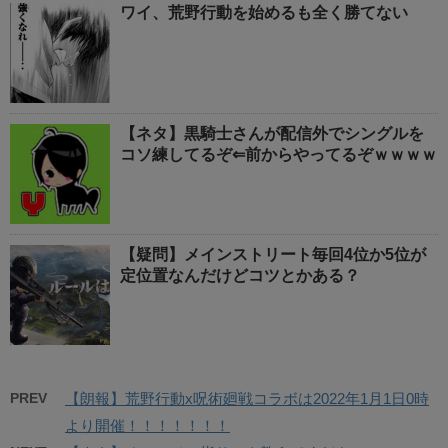
ワイ、荒野行動を始めるも全く勝てない
【ネタ】黒騎士さんが配信外でシングルを
コソ練してるぞ⇐前からやってるぞｗｗｗｗ
【疑問】メインストリート毎回4位か5位が
定位置なんだけどコツとかある？
PREV
【朗報】荒野行動x呪術廻戦コラボは2022年1月1日0時
より開催！！！！！！！