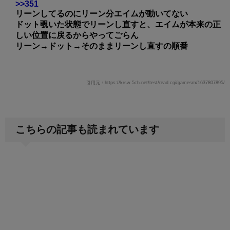
>>351
リーンしてるのにリーン分エイムが動いてない
ドット覗いた状態でリーンし直すと、エイムが本来の正
しい位置に戻るからやってごらん
リーン→ドット→そのままリーンし直すの順番
引用元：https://krsw.5ch.net/test/read.cgi/gamesm/1637807895/
こちらの記事も読まれています