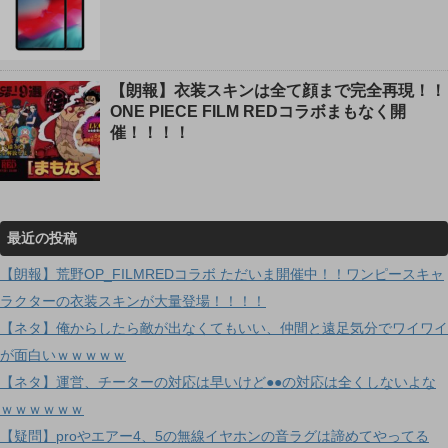
【朗報】衣装スキンは全て顔まで完全再現！！
ONE PIECE FILM REDコラボまもなく開
催！！！！
最近の投稿
【朗報】荒野OP_FILMREDコラボ ただいま開催中！！ワンピースキャ
ラクターの衣装スキンが大量登場！！！！
【ネタ】俺からしたら敵が出なくてもいい、仲間と遠足気分でワイワイ
が面白いｗｗｗｗｗ
【ネタ】運営、チーターの対応は早いけど●●の対応は全くしないよな
ｗｗｗｗｗｗ
【疑問】proやエアー4、5の無線イヤホンの音ラグは諦めてやってる