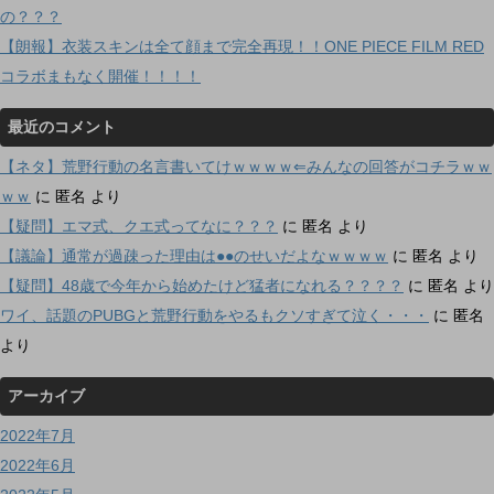
の？？？
【朗報】衣装スキンは全て顔まで完全再現！！ONE PIECE FILM RED
コラボまもなく開催！！！！
最近のコメント
【ネタ】荒野行動の名言書いてけｗｗｗｗ⇐みんなの回答がコチラｗｗ
ｗｗ
に
匿名
より
【疑問】エマ式、クエ式ってなに？？？
に
匿名
より
【議論】通常が過疎った理由は●●のせいだよなｗｗｗｗ
に
匿名
より
【疑問】48歳で今年から始めたけど猛者になれる？？？？
に
匿名
より
ワイ、話題のPUBGと荒野行動をやるもクソすぎて泣く・・・
に
匿名
より
アーカイブ
2022年7月
2022年6月