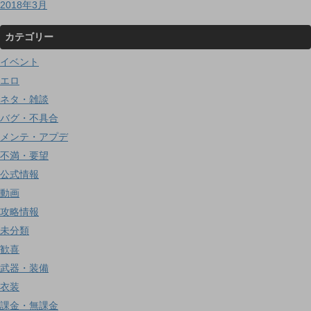
2018年3月
カテゴリー
イベント
エロ
ネタ・雑談
バグ・不具合
メンテ・アプデ
不満・要望
公式情報
動画
攻略情報
未分類
歓喜
武器・装備
衣装
課金・無課金