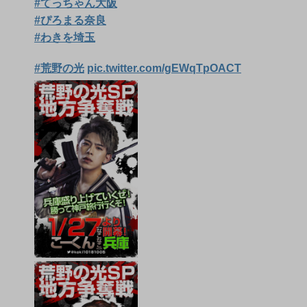
#てっちゃん大阪
#ぴろまる奈良
#わきを埼玉
#荒野の光
pic.twitter.com/gEWqTpOACT