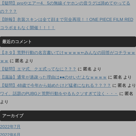
【疑問】proやエアー4、5の無線イヤホンの音ラグは諦めてやってる
の？？？
【朗報】衣装スキンは全て顔まで完全再現！！ONE PIECE FILM RED
コラボまもなく開催！！！！
最近のコメント
【ネタ】荒野行動の名言書いてけｗｗｗｗ⇐みんなの回答がコチラｗｗ
ｗｗ
に
匿名
より
【疑問】エマ式、クエ式ってなに？？？
に
匿名
より
【議論】通常が過疎った理由は●●のせいだよなｗｗｗｗ
に
匿名
より
【疑問】48歳で今年から始めたけど猛者になれる？？？？
に
匿名
より
ワイ、話題のPUBGと荒野行動をやるもクソすぎて泣く・・・
に
匿名
より
アーカイブ
2022年7月
2022年6月