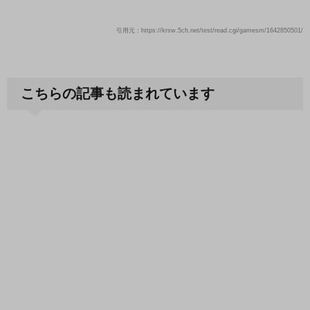
引用元：https://krsw.5ch.net/test/read.cgi/gamesm/1642850501/
こちらの記事も読まれています