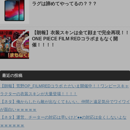
ラグは諦めてやってるの？？？
【朗報】衣装スキンは全て顔まで完全再現！！
ONE PIECE FILM REDコラボまもなく開
催！！！！
最近の投稿
【朗報】荒野OP_FILMREDコラボ ただいま開催中！！ワンピースキャ
ラクターの衣装スキンが大量登場！！！！
【ネタ】俺からしたら敵が出なくてもいい、仲間と遠足気分でワイワイ
が面白いｗｗｗｗｗ
【ネタ】運営、チーターの対応は早いけど●●の対応は全くしないよな
ｗｗｗｗｗｗ