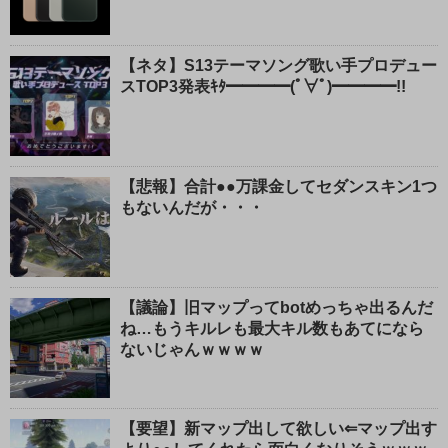
【ネタ】S13テーマソング歌い手プロデュー
スTOP3発表ｷﾀ━━━━(ﾟ∀ﾟ)━━━━!!
【悲報】合計●●万課金してセダンスキン1つ
もないんだが・・・
【議論】旧マップってbotめっちゃ出るんだ
ね…もうキルレも最大キル数もあてになら
ないじゃんｗｗｗｗ
【要望】新マップ出して欲しい⇐マップ出す