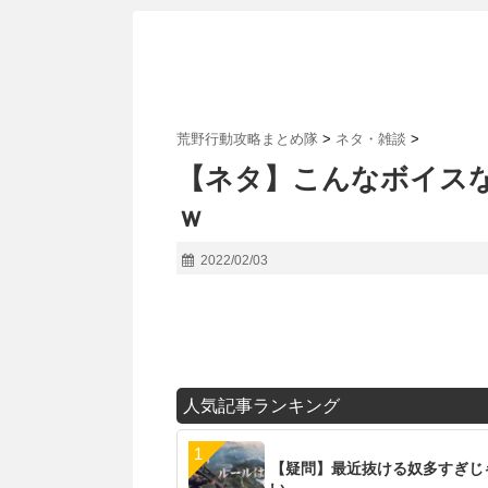
荒野行動攻略まとめ隊
>
ネタ・雑談
>
【ネタ】こんなボイス
ｗ
2022/02/03
人気記事ランキング
【疑問】最近抜ける奴多すぎじ