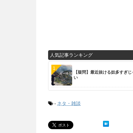
人気記事ランキング
【疑問】最近抜ける奴多すぎじ
い
-
ネタ・雑談