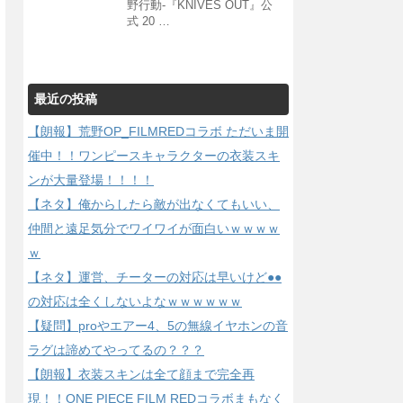
野行動-『KNIVES OUT』公
式 20 …
最近の投稿
【朗報】荒野OP_FILMREDコラボ ただいま開
催中！！ワンピースキャラクターの衣装スキ
ンが大量登場！！！！
【ネタ】俺からしたら敵が出なくてもいい、
仲間と遠足気分でワイワイが面白いｗｗｗｗ
ｗ
【ネタ】運営、チーターの対応は早いけど●●
の対応は全くしないよなｗｗｗｗｗｗ
【疑問】proやエアー4、5の無線イヤホンの音
ラグは諦めてやってるの？？？
【朗報】衣装スキンは全て顔まで完全再
現！！ONE PIECE FILM REDコラボまもなく