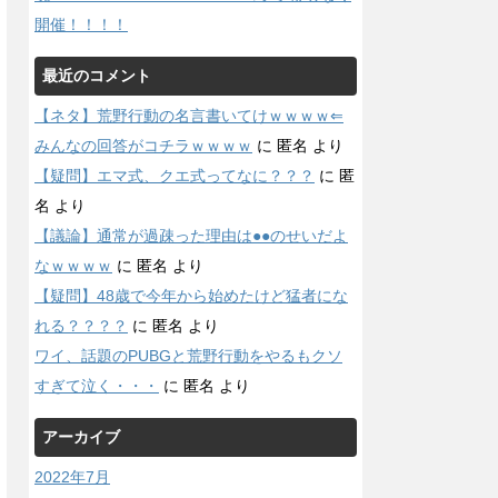
開催！！！！
最近のコメント
【ネタ】荒野行動の名言書いてけｗｗｗｗ⇐
みんなの回答がコチラｗｗｗｗ
に
匿名
より
【疑問】エマ式、クエ式ってなに？？？
に
匿
名
より
【議論】通常が過疎った理由は●●のせいだよ
なｗｗｗｗ
に
匿名
より
【疑問】48歳で今年から始めたけど猛者にな
れる？？？？
に
匿名
より
ワイ、話題のPUBGと荒野行動をやるもクソ
すぎて泣く・・・
に
匿名
より
アーカイブ
2022年7月