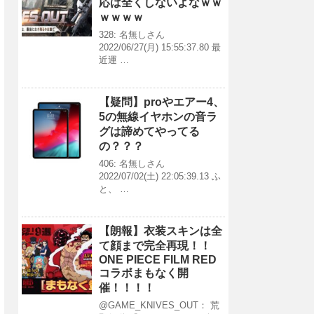
応は全くしないよなｗｗ
ｗｗｗｗ
328: 名無しさん
2022/06/27(月) 15:55:37.80 最
近運 …
【疑問】proやエアー4、
5の無線イヤホンの音ラ
グは諦めてやってる
の？？？
406: 名無しさん
2022/07/02(土) 22:05:39.13 ふ
と、 …
【朗報】衣装スキンは全
て顔まで完全再現！！
ONE PIECE FILM RED
コラボまもなく開
催！！！！
@GAME_KNIVES_OUT： 荒