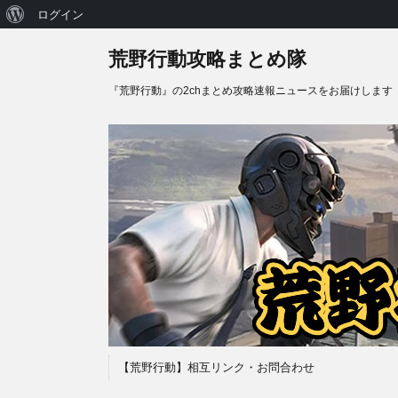
WordPress
ログイン
に
荒野行動攻略まとめ隊
つ
『荒野行動』の2chまとめ攻略速報ニュースをお届けします
い
て
【荒野行動】相互リンク・お問合わせ