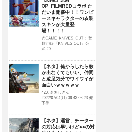
OP_FILMREDコラボ た
だいま開催中！！ワンピ
ースキャラクターの衣装
スキンが大量登
場！！！！
@GAME_KNIVES_OUT： 荒
野行動-『KNIVES OUT』公
式 20 …
【ネタ】俺からしたら敵
が出なくてもいい、仲間
と遠足気分でワイワイが
面白いｗｗｗｗｗ
420: 名無しさん
2022/07/04(月) 06:43:06.23 俺
下手 …
【ネタ】運営、チーター
の対応は早いけど●●の対