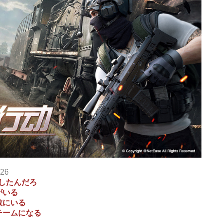
.26
したんだろ
がいる
敵にいる
チームになる