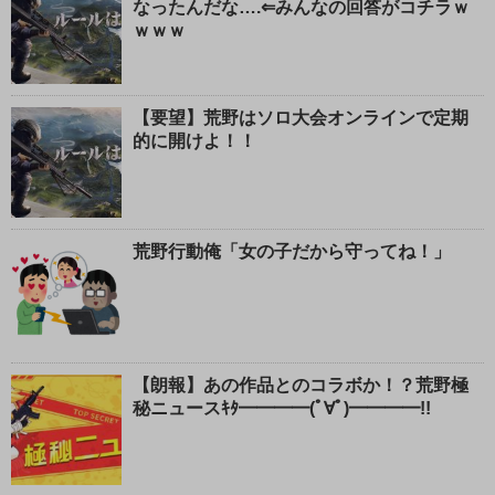
なったんだな….⇐みんなの回答がコチラｗ
ｗｗｗ
【要望】荒野はソロ大会オンラインで定期
的に開けよ！！
荒野行動俺「女の子だから守ってね！」
【朗報】あの作品とのコラボか！？荒野極
秘ニュースｷﾀ━━━━(ﾟ∀ﾟ)━━━━!!