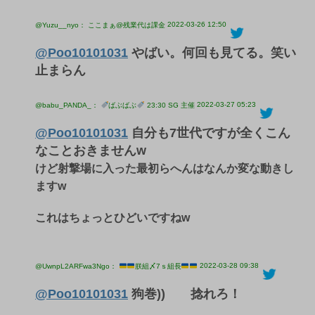
2022-03-26 12:50
@Yuzu__nyo： ここまぁ@残業代は課金
@Poo10101031
やばい。何回も見てる。笑い
止まらん
2022-03-27 05:23
@babu_PANDA_：
ばぶばぶ
23:30 SG 主催
@Poo10101031
自分も7世代ですが全くこん
なことおきませんw
けど射撃場に入った最初らへんはなんか変な動きし
ますw
これはちょっとひどいですねw
2022-03-28 09:38
@UwnpL2ARFwa3Ngo：
朕組〆7ｓ組長
@Poo10101031
狗巻)) 捻れろ！