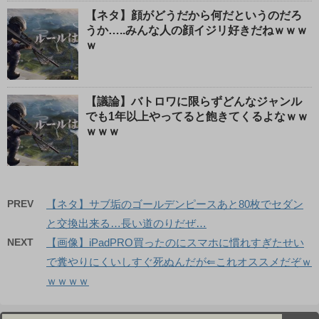
【ネタ】顔がどうだから何だというのだろ
うか…..みんな人の顔イジリ好きだねｗｗｗ
ｗ
【議論】バトロワに限らずどんなジャンル
でも1年以上やってると飽きてくるよなｗｗ
ｗｗｗ
PREV
【ネタ】サブ垢のゴールデンピースあと80枚でセダン
と交換出来る…長い道のりだぜ…
NEXT
【画像】iPadPRO買ったのにスマホに慣れすぎたせい
で糞やりにくいしすぐ死ぬんだが⇐これオススメだぞｗ
ｗｗｗｗ