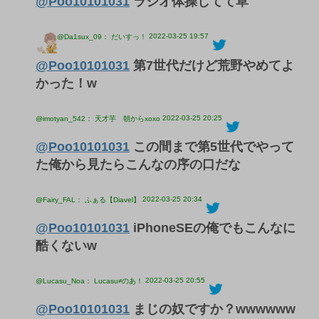
@Poo10101031
ラジオ体操してて草
2022-03-25 19:57
@Da1sux_09： だいすっ！
@Poo10101031
第7世代だけど荒野やめてよ
かった！w
2022-03-25 20:25
@imotyan_542： 天才芋 朝からxoxo
@Poo10101031
この間まで第5世代でやって
た俺から見たらこんなの序の口だな
2022-03-25 20:34
@Fairy_FAL： ふぁる【Diavel】
@Poo10101031
iPhoneSEの俺でもこんなに
酷くないw
2022-03-25 20:55
@Lucasu_Noa： Lucasu≠のあ！
@Poo10101031
まじの奴ですか？wwwwww