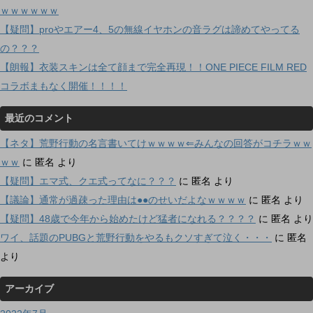
ｗｗｗｗｗｗ
【疑問】proやエアー4、5の無線イヤホンの音ラグは諦めてやってる
の？？？
【朗報】衣装スキンは全て顔まで完全再現！！ONE PIECE FILM RED
コラボまもなく開催！！！！
最近のコメント
【ネタ】荒野行動の名言書いてけｗｗｗｗ⇐みんなの回答がコチラｗｗ
ｗｗ
に
匿名
より
【疑問】エマ式、クエ式ってなに？？？
に
匿名
より
【議論】通常が過疎った理由は●●のせいだよなｗｗｗｗ
に
匿名
より
【疑問】48歳で今年から始めたけど猛者になれる？？？？
に
匿名
より
ワイ、話題のPUBGと荒野行動をやるもクソすぎて泣く・・・
に
匿名
より
アーカイブ