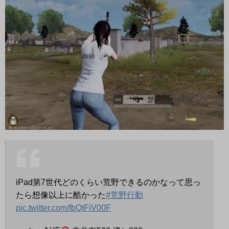
iPad第7世代どのくらい荒野できるのかなって思っ
たら想像以上に酷かった
#荒野行動
pic.twitter.com/fbQtFiV00F