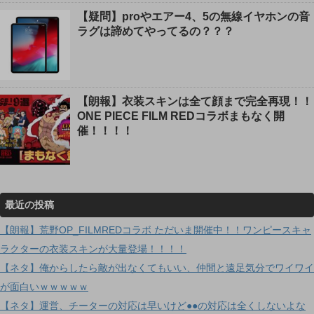
【疑問】proやエアー4、5の無線イヤホンの音
ラグは諦めてやってるの？？？
【朗報】衣装スキンは全て顔まで完全再現！！
ONE PIECE FILM REDコラボまもなく開
催！！！！
最近の投稿
【朗報】荒野OP_FILMREDコラボ ただいま開催中！！ワンピースキャ
ラクターの衣装スキンが大量登場！！！！
【ネタ】俺からしたら敵が出なくてもいい、仲間と遠足気分でワイワイ
が面白いｗｗｗｗｗ
【ネタ】運営、チーターの対応は早いけど●●の対応は全くしないよな