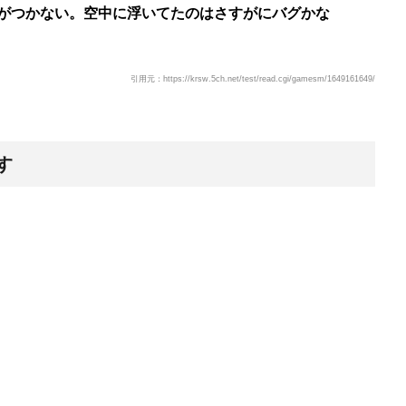
がつかない。空中に浮いてたのはさすがにバグかな
引用元：https://krsw.5ch.net/test/read.cgi/gamesm/1649161649/
す