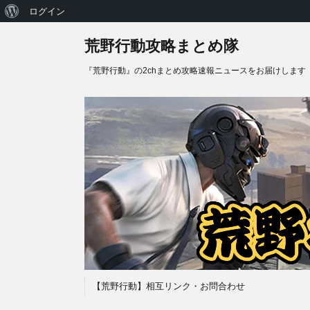
WordPress
ログイン
に
荒野行動攻略まとめ隊
つ
『荒野行動』の2chまとめ攻略速報ニュースをお届けします
い
て
【荒野行動】相互リンク・お問合わせ