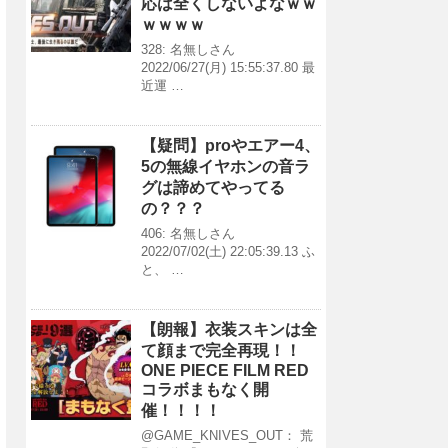
応は全くしないよなｗｗ
ｗｗｗｗ
328: 名無しさん
2022/06/27(月) 15:55:37.80 最
近運 …
【疑問】proやエアー4、
5の無線イヤホンの音ラ
グは諦めてやってる
の？？？
406: 名無しさん
2022/07/02(土) 22:05:39.13 ふ
と、 …
【朗報】衣装スキンは全
て顔まで完全再現！！
ONE PIECE FILM RED
コラボまもなく開
催！！！！
@GAME_KNIVES_OUT： 荒