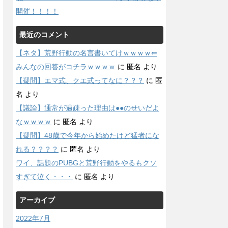
開催！！！！
最近のコメント
【ネタ】荒野行動の名言書いてけｗｗｗｗ⇐
みんなの回答がコチラｗｗｗｗ
に
匿名
より
【疑問】エマ式、クエ式ってなに？？？
に
匿
名
より
【議論】通常が過疎った理由は●●のせいだよ
なｗｗｗｗ
に
匿名
より
【疑問】48歳で今年から始めたけど猛者にな
れる？？？？
に
匿名
より
ワイ、話題のPUBGと荒野行動をやるもクソ
すぎて泣く・・・
に
匿名
より
アーカイブ
2022年7月