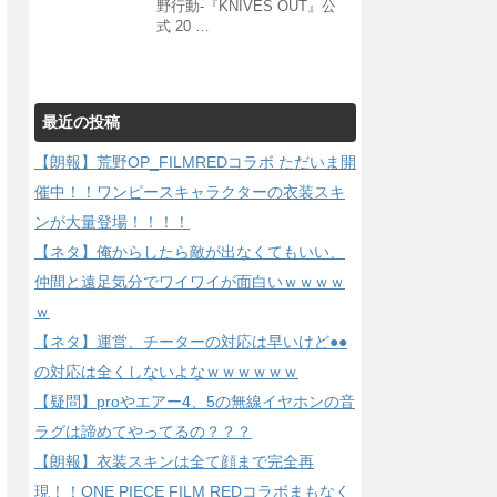
野行動-『KNIVES OUT』公
式 20 …
最近の投稿
【朗報】荒野OP_FILMREDコラボ ただいま開
催中！！ワンピースキャラクターの衣装スキ
ンが大量登場！！！！
【ネタ】俺からしたら敵が出なくてもいい、
仲間と遠足気分でワイワイが面白いｗｗｗｗ
ｗ
【ネタ】運営、チーターの対応は早いけど●●
の対応は全くしないよなｗｗｗｗｗｗ
【疑問】proやエアー4、5の無線イヤホンの音
ラグは諦めてやってるの？？？
【朗報】衣装スキンは全て顔まで完全再
現！！ONE PIECE FILM REDコラボまもなく