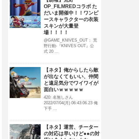
OP_FILMREDコラボ た
だいま開催中！！ワンピ
ースキャラクターの衣装
スキンが大量登
場！！！！
@GAME_KNIVES_OUT： 荒
野行動-『KNIVES OUT』公
式 20 …
【ネタ】俺からしたら敵
が出なくてもいい、仲間
と遠足気分でワイワイが
面白いｗｗｗｗｗ
420: 名無しさん
2022/07/04(月) 06:43:06.23 俺
下手 …
【ネタ】運営、チーター
の対応は早いけど●●の対