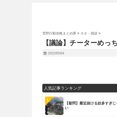
荒野行動攻略まとめ隊
>
ネタ・雑談
>
【議論】チーターめっ
2022/05/04
人気記事ランキング
【疑問】最近抜ける奴多すぎじ
い