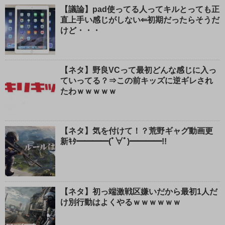
【議論】pad使ってる人ってキルとっても正
直上手い感じがしない⇐初期だったらそうだ
けど・・・
【ネタ】野良VCって最初どんな感じに入っ
ていってる？⇒この前キッズに逆ギレされ
たわｗｗｗｗｗ
【ネタ】気を付けて！？荒野ギャグ動画更
新ｷﾀ━━━━(ﾟ∀ﾟ)━━━━!!
【ネタ】初っ端激戦区嫌いだから最初1人だ
け別行動はよくやるｗｗｗｗｗｗ