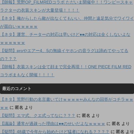
【朗報】荒野OP_FILMREDコラボ ただいま開催中！！ワンピースキャ
ラクターの衣装スキンが大量登場！！！！
【ネタ】俺からしたら敵が出なくてもいい、仲間と遠足気分でワイワイ
が面白いｗｗｗｗｗ
【ネタ】運営、チーターの対応は早いけど●●の対応は全くしないよな
ｗｗｗｗｗｗ
【疑問】proやエアー4、5の無線イヤホンの音ラグは諦めてやってる
の？？？
【朗報】衣装スキンは全て顔まで完全再現！！ONE PIECE FILM RED
コラボまもなく開催！！！！
最近のコメント
【ネタ】荒野行動の名言書いてけｗｗｗｗ⇐みんなの回答がコチラｗｗ
ｗｗ
に
匿名
より
【疑問】エマ式、クエ式ってなに？？？
に
匿名
より
【議論】通常が過疎った理由は●●のせいだよなｗｗｗｗ
に
匿名
より
【疑問】48歳で今年から始めたけど猛者になれる？？？？
に
匿名
より