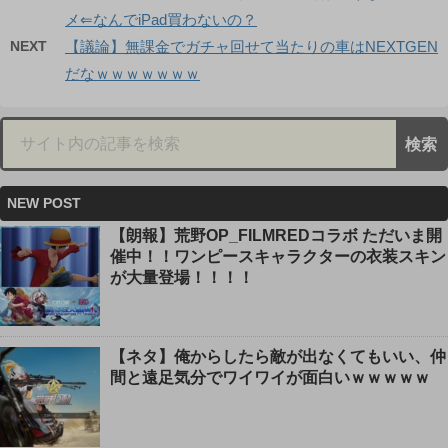
メ⇐なんでiPad買わないの？
NEXT
【議論】無課金でガチャ回せて当たりの車はNEXTGEN
だなｗｗｗｗｗｗｗ
NEW POST
【朗報】荒野OP_FILMREDコラボ ただいま開
催中！！ワンピースキャラクターの衣装スキン
が大量登場！！！！
【ネタ】俺からしたら敵が出なくてもいい、仲
間と遠足気分でワイワイが面白いｗｗｗｗｗ