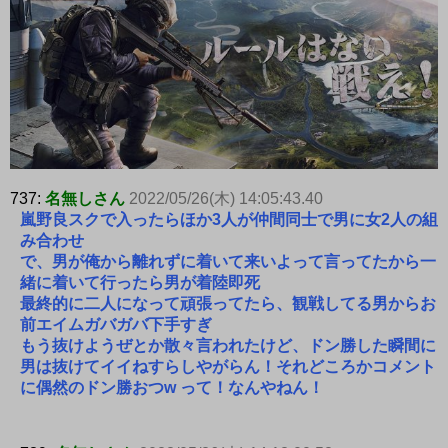
737:
名無しさん
2022/05/26(木) 14:05:43.40
嵐野良スクで入ったらほか3人が仲間同士で男に女2人の組
み合わせ
で、男が俺から離れずに着いて来いよって言ってたから一
緒に着いて行ったら男が着陸即死
最終的に二人になって頑張ってたら、観戦してる男からお
前エイムガバガバ下手すぎ
もう抜けようぜとか散々言われたけど、ドン勝した瞬間に
男は抜けてイイねすらしやがらん！それどころかコメント
に偶然のドン勝おつw って！なんやねん！