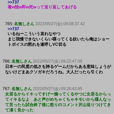
>>737
着w陸w即w死wって送り返してあげる
765:
名無しさん
2022/05/27(金) 09:08:37.42
>>737
いるねーこういう哀れなやつ
まじ我慢できないくらい喋ってくる奴いたら俺はショー
トボイスの黙れを連呼しVC切る
766:
名無しさん
2022/05/27(金) 09:22:47.09
日本一の民度の低さを誇るゲームだからある意味しょうが
ないけどまあクソガキだろうね。大人だったら引くわ
767:
名無しさん
2022/05/27(金) 09:26:43.95
女居るからイキってすげー煽ってくるやつに女居るからっ
てイキるなよ あと声がめちゃくちゃキモいから喋んなっ
て言ったら試合終了後に怒りのコメント沢山送りつけてき
て凄く良かった