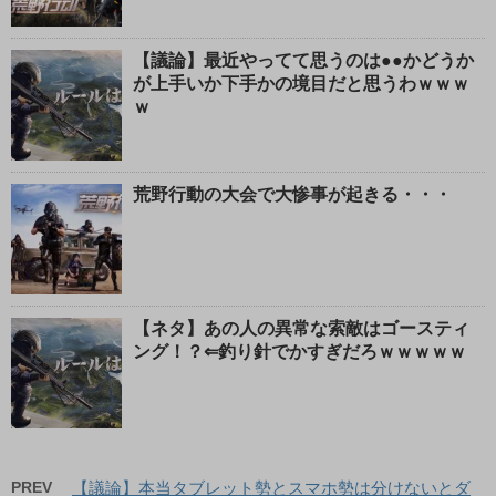
【議論】最近やってて思うのは●●かどうか
が上手いか下手かの境目だと思うわｗｗｗ
ｗ
荒野行動の大会で大惨事が起きる・・・
【ネタ】あの人の異常な索敵はゴースティ
ング！？⇐釣り針でかすぎだろｗｗｗｗｗ
PREV
【議論】本当タブレット勢とスマホ勢は分けないとダ