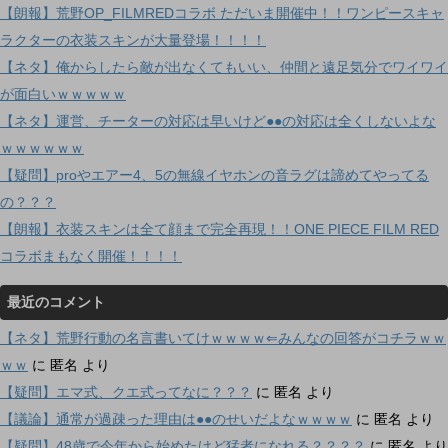
【朗報】荒野OP_FILMREDコラボ ただいま開催中！！ワンピースキャ
ラクターの衣装スキンが大量登場！！！！
【ネタ】俺からしたら敵が出なくてもいい、仲間と遠足気分でワイワイ
が面白いｗｗｗｗｗ
【ネタ】運営、チーターの対応は早いけど●●の対応は全くしないよな
ｗｗｗｗｗｗ
【疑問】proやエアー4、5の無線イヤホンの音ラグは諦めてやってる
の？？？
【朗報】衣装スキンは全て顔まで完全再現！！ONE PIECE FILM RED
コラボまもなく開催！！！！
最近のコメント
【ネタ】荒野行動の名言書いてけｗｗｗｗ⇐みんなの回答がコチラｗｗ
ｗｗ
に
匿名
より
【疑問】エマ式、クエ式ってなに？？？
に
匿名
より
【議論】通常が過疎った理由は●●のせいだよなｗｗｗｗ
に
匿名
より
【疑問】48歳で今年から始めたけど猛者になれる？？？？
に
匿名
より