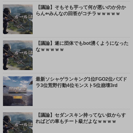
【議論】そもそも芋って何が悪いのか分か
らん⇐みんなの回答がコチラｗｗｗｗｗ
【議論】遂に団体でもbot湧くようになった
なｗｗｗｗｗ
最新ソシャゲランキング1位FGO2位パズド
ラ3位荒野行動4位モンスト5位崩壊3rd
【議論】セダンスキン持ってない奴からす
ればどの車もチート級だよなｗｗｗｗ