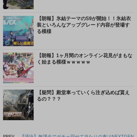
【朗報】氷結テーマのS9が開始！！氷結衣
装といろんなアップグレード内容が登場す
る模様
【朗報】1ヶ月間のオンライン花見がまもな
く始まる模様ｗｗｗｗｗ
【疑問】殿堂車っていくら注ぎ込めば貰え
るの？？？
PREV
【議論】無課金でガチャ回せて当たりの車はNEXTGEN