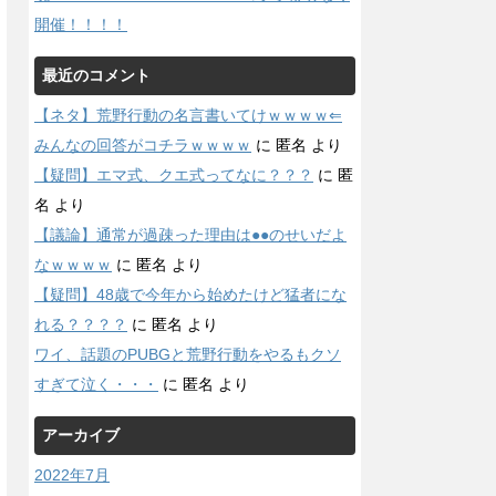
開催！！！！
最近のコメント
【ネタ】荒野行動の名言書いてけｗｗｗｗ⇐
みんなの回答がコチラｗｗｗｗ
に
匿名
より
【疑問】エマ式、クエ式ってなに？？？
に
匿
名
より
【議論】通常が過疎った理由は●●のせいだよ
なｗｗｗｗ
に
匿名
より
【疑問】48歳で今年から始めたけど猛者にな
れる？？？？
に
匿名
より
ワイ、話題のPUBGと荒野行動をやるもクソ
すぎて泣く・・・
に
匿名
より
アーカイブ
2022年7月