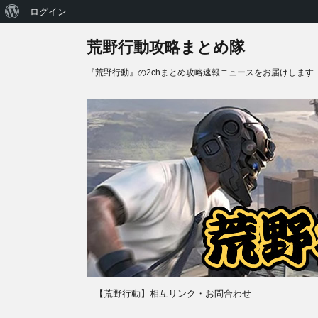
WordPress
ログイン
に
荒野行動攻略まとめ隊
つ
『荒野行動』の2chまとめ攻略速報ニュースをお届けします
い
て
【荒野行動】相互リンク・お問合わせ