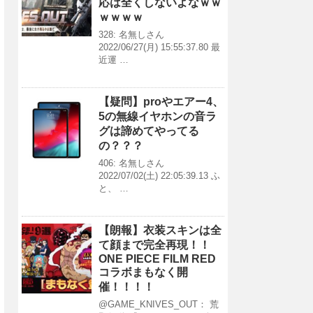
応は全くしないよなｗｗ
ｗｗｗｗ
328: 名無しさん
2022/06/27(月) 15:55:37.80 最
近運 …
【疑問】proやエアー4、
5の無線イヤホンの音ラ
グは諦めてやってる
の？？？
406: 名無しさん
2022/07/02(土) 22:05:39.13 ふ
と、 …
【朗報】衣装スキンは全
て顔まで完全再現！！
ONE PIECE FILM RED
コラボまもなく開
催！！！！
@GAME_KNIVES_OUT： 荒