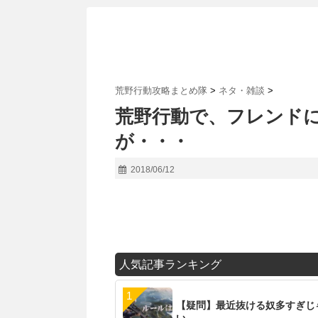
荒野行動攻略まとめ隊
>
ネタ・雑談
>
荒野行動で、フレンド
が・・・
2018/06/12
人気記事ランキング
【疑問】最近抜ける奴多すぎじ