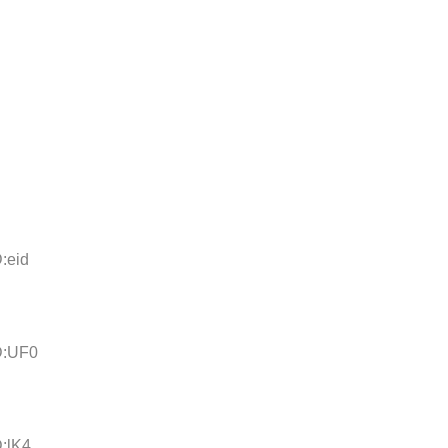
:eid
D:UF0
D:lK4