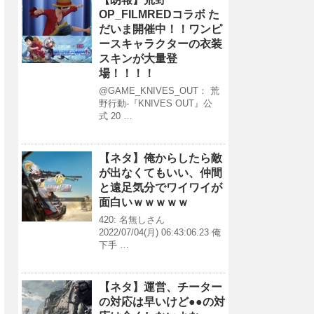
OP_FILMREDコラボ た
だいま開催中！！ワンピ
ースキャラクターの衣装
スキンが大量登
場！！！！
@GAME_KNIVES_OUT： 荒
野行動-『KNIVES OUT』公
式 20 …
【ネタ】俺からしたら敵
が出なくてもいい、仲間
と遠足気分でワイワイが
面白いｗｗｗｗｗ
420: 名無しさん
2022/07/04(月) 06:43:06.23 俺
下手 …
【ネタ】運営、チーター
の対応は早いけど●●の対