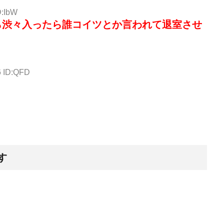
D:IbW
ら渋々入ったら誰コイツとか言われて退室させ
6 ID:QFD
す