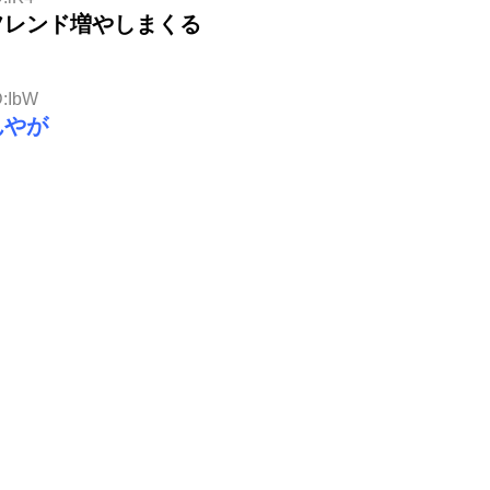
フレンド増やしまくる
D:IbW
んやが