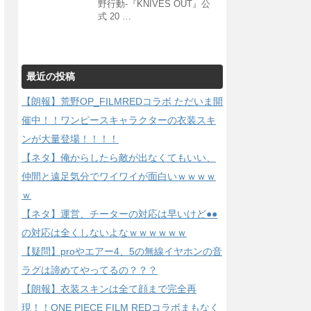
野行動-『KNIVES OUT』公
式 20 …
最近の投稿
【朗報】荒野OP_FILMREDコラボ ただいま開
催中！！ワンピースキャラクターの衣装スキ
ンが大量登場！！！！
【ネタ】俺からしたら敵が出なくてもいい、
仲間と遠足気分でワイワイが面白いｗｗｗｗ
ｗ
【ネタ】運営、チーターの対応は早いけど●●
の対応は全くしないよなｗｗｗｗｗｗ
【疑問】proやエアー4、5の無線イヤホンの音
ラグは諦めてやってるの？？？
【朗報】衣装スキンは全て顔まで完全再
現！！ONE PIECE FILM REDコラボまもなく