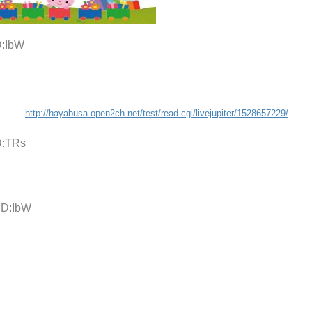
D:IbW
http://hayabusa.open2ch.net/test/read.cgi/livejupiter/1528657229/
D:TRs
ID:IbW