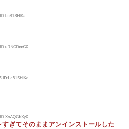
 ID:LcB1SHlKa
0 ID:uRNCDccC0
5 ID:LcB1SHlKa
5 ID:XnAQGhXy0
レすぎてそのままアンインストールした