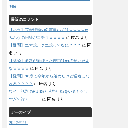
開催！！！！
最近のコメント
【ネタ】荒野行動の名言書いてけｗｗｗｗ⇐
みんなの回答がコチラｗｗｗｗ
に
匿名
より
【疑問】エマ式、クエ式ってなに？？？
に
匿
名
より
【議論】通常が過疎った理由は●●のせいだよ
なｗｗｗｗ
に
匿名
より
【疑問】48歳で今年から始めたけど猛者にな
れる？？？？
に
匿名
より
ワイ、話題のPUBGと荒野行動をやるもクソ
すぎて泣く・・・
に
匿名
より
アーカイブ
2022年7月