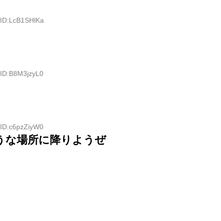
 ID:LcB1SHlKa
 ID:B8M3jzyL0
 ID:c6pzZiyW0
うな場所に降りようぜ