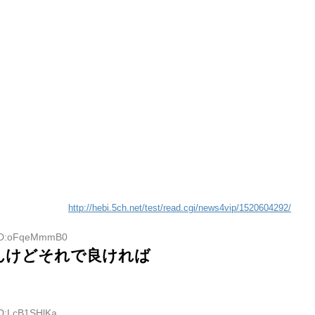
http://hebi.5ch.net/test/read.cgi/news4vip/1520604292/
 ID:oFqeMmmB0
んけどそれで良ければ
ID:LcB1SHlKa