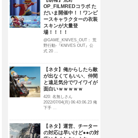
OP_FILMREDコラボ た
だいま開催中！！ワンピ
ースキャラクターの衣装
スキンが大量登
場！！！！
@GAME_KNIVES_OUT： 荒
野行動-『KNIVES OUT』公
式 20 …
【ネタ】俺からしたら敵
が出なくてもいい、仲間
と遠足気分でワイワイが
面白いｗｗｗｗｗ
420: 名無しさん
2022/07/04(月) 06:43:06.23 俺
下手 …
【ネタ】運営、チーター
の対応は早いけど●●の対