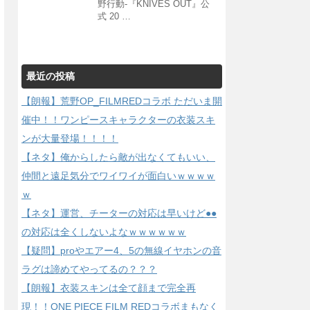
野行動-『KNIVES OUT』公
式 20 …
最近の投稿
【朗報】荒野OP_FILMREDコラボ ただいま開
催中！！ワンピースキャラクターの衣装スキ
ンが大量登場！！！！
【ネタ】俺からしたら敵が出なくてもいい、
仲間と遠足気分でワイワイが面白いｗｗｗｗ
ｗ
【ネタ】運営、チーターの対応は早いけど●●
の対応は全くしないよなｗｗｗｗｗｗ
【疑問】proやエアー4、5の無線イヤホンの音
ラグは諦めてやってるの？？？
【朗報】衣装スキンは全て顔まで完全再
現！！ONE PIECE FILM REDコラボまもなく