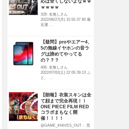
応は全くしないよなｗｗ
ｗｗｗｗ
328: 名無しさん
2022/06/27(月) 15:55:37.80 最
近運 …
【疑問】proやエアー4、
5の無線イヤホンの音ラ
グは諦めてやってる
の？？？
406: 名無しさん
2022/07/02(土) 22:05:39.13 ふ
と、 …
【朗報】衣装スキンは全
て顔まで完全再現！！
ONE PIECE FILM RED
コラボまもなく開
催！！！！
@GAME_KNIVES_OUT： 荒