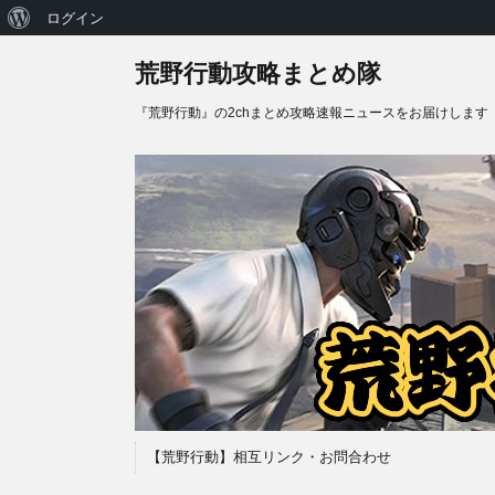
WordPress
ログイン
に
荒野行動攻略まとめ隊
つ
『荒野行動』の2chまとめ攻略速報ニュースをお届けします
い
て
【荒野行動】相互リンク・お問合わせ