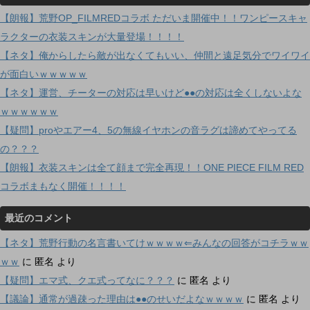
【朗報】荒野OP_FILMREDコラボ ただいま開催中！！ワンピースキャ
ラクターの衣装スキンが大量登場！！！！
【ネタ】俺からしたら敵が出なくてもいい、仲間と遠足気分でワイワイ
が面白いｗｗｗｗｗ
【ネタ】運営、チーターの対応は早いけど●●の対応は全くしないよな
ｗｗｗｗｗｗ
【疑問】proやエアー4、5の無線イヤホンの音ラグは諦めてやってる
の？？？
【朗報】衣装スキンは全て顔まで完全再現！！ONE PIECE FILM RED
コラボまもなく開催！！！！
最近のコメント
【ネタ】荒野行動の名言書いてけｗｗｗｗ⇐みんなの回答がコチラｗｗ
ｗｗ
に
匿名
より
【疑問】エマ式、クエ式ってなに？？？
に
匿名
より
【議論】通常が過疎った理由は●●のせいだよなｗｗｗｗ
に
匿名
より