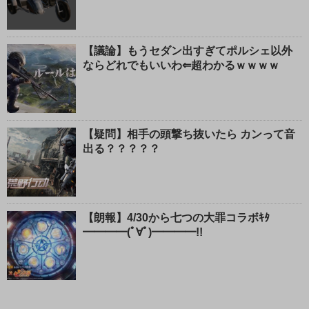
【議論】もうセダン出すぎてポルシェ以外
ならどれでもいいわ⇐超わかるｗｗｗｗ
【疑問】相手の頭撃ち抜いたら カンって音
出る？？？？？
【朗報】4/30から七つの大罪コラボｷﾀ
━━━━(ﾟ∀ﾟ)━━━━!!