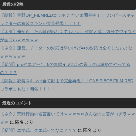
最近の投稿
【朗報】荒野OP_FILMREDコラボ ただいま開催中！！ワンピースキャ
ラクターの衣装スキンが大量登場！！！！
【ネタ】俺からしたら敵が出なくてもいい、仲間と遠足気分でワイワイ
が面白いｗｗｗｗｗ
【ネタ】運営、チーターの対応は早いけど●●の対応は全くしないよな
ｗｗｗｗｗｗ
【疑問】proやエアー4、5の無線イヤホンの音ラグは諦めてやってる
の？？？
【朗報】衣装スキンは全て顔まで完全再現！！ONE PIECE FILM RED
コラボまもなく開催！！！！
最近のコメント
【ネタ】荒野行動の名言書いてけｗｗｗｗ⇐みんなの回答がコチラｗｗ
ｗｗ
に
匿名
より
【疑問】エマ式、クエ式ってなに？？？
に
匿名
より