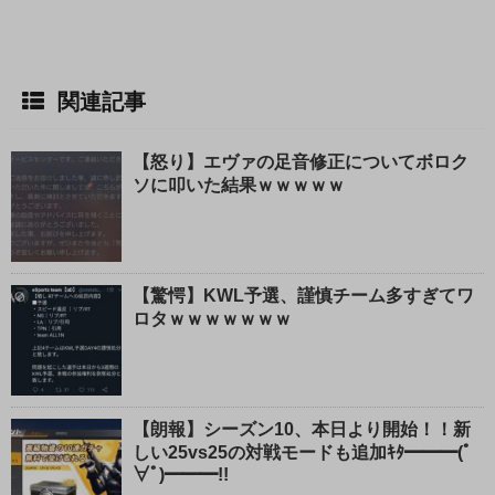
関連記事
【怒り】エヴァの足音修正についてボロク
ソに叩いた結果ｗｗｗｗｗ
【驚愕】KWL予選、謹慎チーム多すぎてワ
ロタｗｗｗｗｗｗｗ
【朗報】シーズン10、本日より開始！！新
しい25vs25の対戦モードも追加ｷﾀ━━━(ﾟ
∀ﾟ)━━━!!