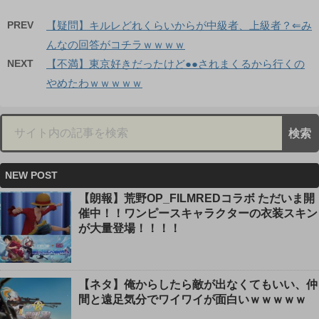
PREV
【疑問】キルレどれくらいからが中級者、上級者？⇐み
んなの回答がコチラｗｗｗｗ
NEXT
【不満】東京好きだったけど●●されまくるから行くの
やめたわｗｗｗｗｗ
NEW POST
【朗報】荒野OP_FILMREDコラボ ただいま開
催中！！ワンピースキャラクターの衣装スキン
が大量登場！！！！
【ネタ】俺からしたら敵が出なくてもいい、仲
間と遠足気分でワイワイが面白いｗｗｗｗｗ