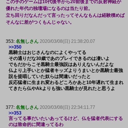
この手のゲームは10代後半から20前後までの反射神経が
優れた年代の独壇場になるのは当たり前。
立ち回りだなんだって言ったってそんなもんは経験積めば
そんなに差がつくもんじゃない。
353:
名無しさん
2020/03/08(日) 21:38:20.07
>>350
黒騎士はおじさんなのによくやってる
その通りだな30歳であのプレイできるのは凄いよ
でもだからこそ黒騎士最強説はありえないんだよな
仏より上手いとか猛者キッズよりうまいとか黒騎士最強
説を提唱していた奴らは間違いだったと
反応猛者に生まれ変わるどころかあと10年遅れて生まれ
てきたら仏やAkよりも強い黒騎士が見れたと思うよ
377:
名無しさん
2020/03/08(日) 22:34:11.77
>>353
言ってる事だいたいあってるけど、仏を猛者代表にする
のは致命的に間違ってるわ