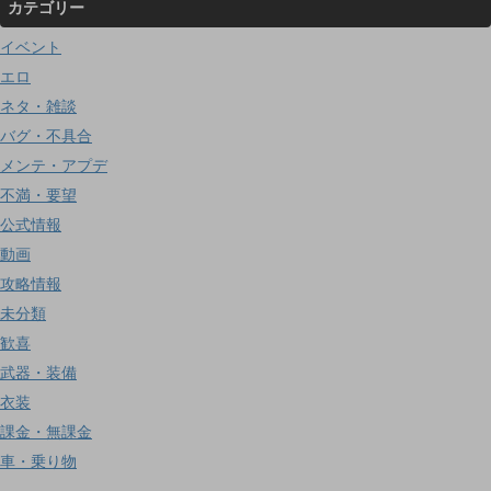
カテゴリー
イベント
エロ
ネタ・雑談
バグ・不具合
メンテ・アプデ
不満・要望
公式情報
動画
攻略情報
未分類
歓喜
武器・装備
衣装
課金・無課金
車・乗り物