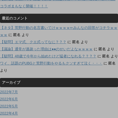
コラボまもなく開催！！！！
最近のコメント
【ネタ】荒野行動の名言書いてけｗｗｗｗ⇐みんなの回答がコチラｗｗ
ｗｗ
に
匿名
より
【疑問】エマ式、クエ式ってなに？？？
に
匿名
より
【議論】通常が過疎った理由は●●のせいだよなｗｗｗｗ
に
匿名
より
【疑問】48歳で今年から始めたけど猛者になれる？？？？
に
匿名
より
ワイ、話題のPUBGと荒野行動をやるもクソすぎて泣く・・・
に
匿名
より
アーカイブ
2022年7月
2022年6月
2022年5月
2022年4月