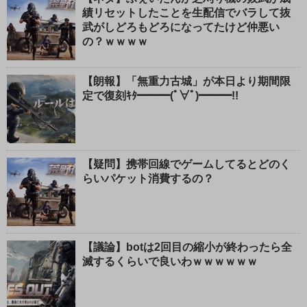
績リセットしたことを生配信でバラして抜
武がしどろもどろになってたけど仲悪い
の？ｗｗｗｗ
【朗報】「無重力古城」が本日より期間限
定で復刻ｷﾀ━━━(ﾟ∀ﾟ)━━━!!
【疑問】携帯回線でゲームしてるとどのく
らいパケット消費するの？
【議論】botは2回目の縮小が終わったら全
滅するくらいで良いわｗｗｗｗｗｗ