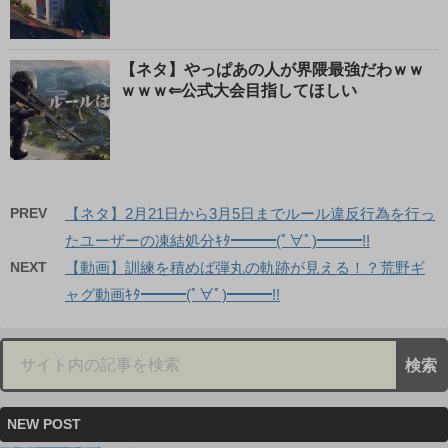
【ネタ】やっぱあの人が界隈最強だわｗｗ
ｗｗｗ⇐公式大会目指してほしい
PREV
【ネタ】2月21日から3月5日までルール違反行為を行っ
たユーザーの凍結処分ｷﾀ━━━(ﾟ∀ﾟ)━━━!!
NEXT
【動画】訓練を積めば弾丸の軌跡が見える！？荒野ギ
ャグ動画ｷﾀ━━━(ﾟ∀ﾟ)━━━!!
NEW POST