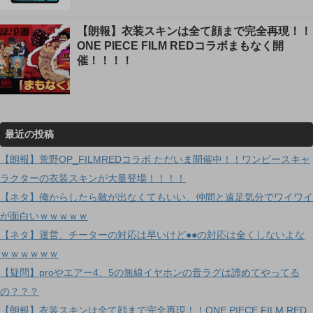
【朗報】衣装スキンは全て顔まで完全再現！！
ONE PIECE FILM REDコラボまもなく開
催！！！！
最近の投稿
【朗報】荒野OP_FILMREDコラボ ただいま開催中！！ワンピースキャ
ラクターの衣装スキンが大量登場！！！！
【ネタ】俺からしたら敵が出なくてもいい、仲間と遠足気分でワイワイ
が面白いｗｗｗｗｗ
【ネタ】運営、チーターの対応は早いけど●●の対応は全くしないよな
ｗｗｗｗｗｗ
【疑問】proやエアー4、5の無線イヤホンの音ラグは諦めてやってる
の？？？
【朗報】衣装スキンは全て顔まで完全再現！！ONE PIECE FILM RED