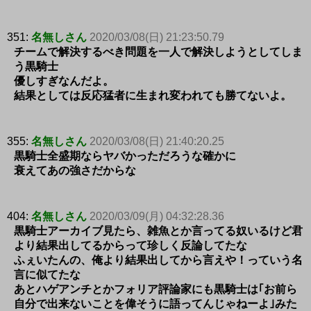
351:
名無しさん
2020/03/08(日) 21:23:50.79
チームで解決するべき問題を一人で解決しようとしてしま
う黒騎士
優しすぎなんだよ。
結果としては反応猛者に生まれ変われても勝てないよ。
355:
名無しさん
2020/03/08(日) 21:40:20.25
黒騎士全盛期ならヤバかっただろうな確かに
衰えてあの強さだからな
404:
名無しさん
2020/03/09(月) 04:32:28.36
黒騎士アーカイブ見たら、雑魚とか言ってる奴いるけど君
より結果出してるからって珍しく反論してたな
ふぇいたんの、俺より結果出してから言えや！っていう名
言に似てたな
あとハゲアンチとかフォリア評論家にも黒騎士は｢お前ら
自分で出来ないことを偉そうに語ってんじゃねーよ｣みた