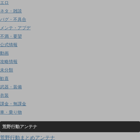
エロ
ネタ・雑談
バグ・不具合
メンテ・アプデ
不満・要望
公式情報
動画
攻略情報
未分類
歓喜
武器・装備
衣装
課金・無課金
車・乗り物
荒野行動アンテナ
荒野行動まとめアンテナ