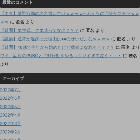
最近のコメント
【ネタ】荒野行動の名言書いてけｗｗｗｗ⇐みんなの回答がコチラｗｗ
ｗｗ
に
匿名
より
【疑問】エマ式、クエ式ってなに？？？
に
匿名
より
【議論】通常が過疎った理由は●●のせいだよなｗｗｗｗ
に
匿名
より
【疑問】48歳で今年から始めたけど猛者になれる？？？？
に
匿名
より
ワイ、話題のPUBGと荒野行動をやるもクソすぎて泣く・・・
に
匿名
より
アーカイブ
2022年7月
2022年6月
2022年5月
2022年4月
2022年3月
2022年2月