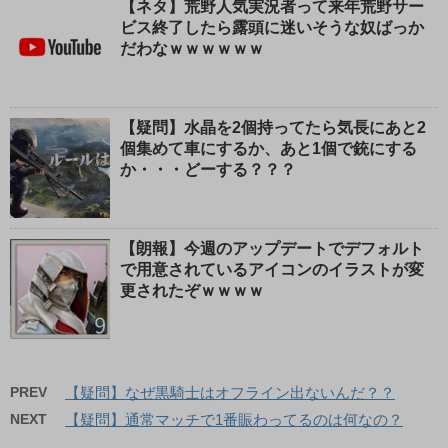
【ネタ】荒野人気実況者って来年荒野サー
ビス終了したら露頭に迷いそうな奴ばっか
だわなｗｗｗｗｗｗ
【疑問】水晶を2個持ってたら気長にあと2
個集めて車にするか、あと1個で銃にする
か・・・どーする？？？
【朗報】今週のアップデートでデフォルト
で用意されているアイコンのイラストが変
更されたぞｗｗｗｗ
PREV
【疑問】なぜ黒騎士はオフライン出ないんだ？？
NEXT
【疑問】通常マッチで1番賑わってるのは何なの？