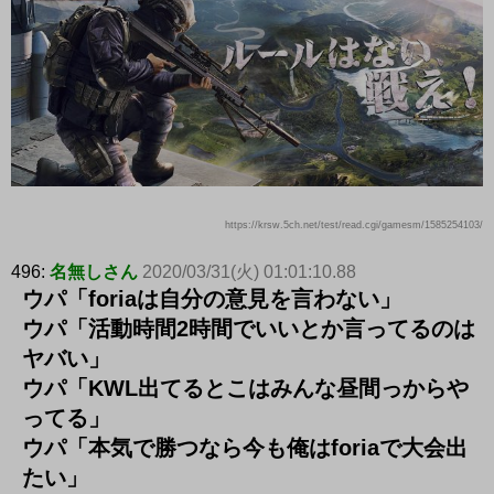
https://krsw.5ch.net/test/read.cgi/gamesm/1585254103/
496:
名無しさん
2020/03/31(火) 01:01:10.88
ウパ「foriaは自分の意見を言わない」
ウパ「活動時間2時間でいいとか言ってるのは
ヤバい」
ウパ「KWL出てるとこはみんな昼間っからや
ってる」
ウパ「本気で勝つなら今も俺はforiaで大会出
たい」