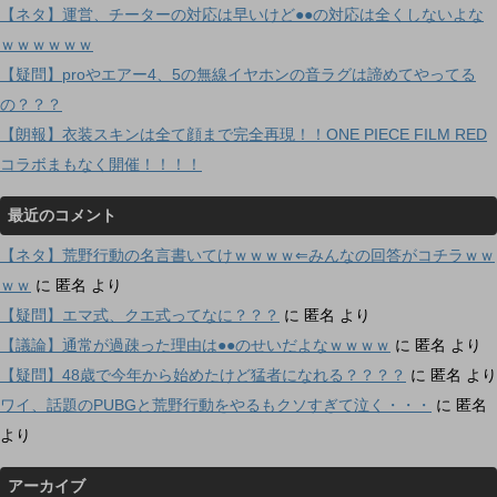
【ネタ】運営、チーターの対応は早いけど●●の対応は全くしないよな
ｗｗｗｗｗｗ
【疑問】proやエアー4、5の無線イヤホンの音ラグは諦めてやってる
の？？？
【朗報】衣装スキンは全て顔まで完全再現！！ONE PIECE FILM RED
コラボまもなく開催！！！！
最近のコメント
【ネタ】荒野行動の名言書いてけｗｗｗｗ⇐みんなの回答がコチラｗｗ
ｗｗ
に
匿名
より
【疑問】エマ式、クエ式ってなに？？？
に
匿名
より
【議論】通常が過疎った理由は●●のせいだよなｗｗｗｗ
に
匿名
より
【疑問】48歳で今年から始めたけど猛者になれる？？？？
に
匿名
より
ワイ、話題のPUBGと荒野行動をやるもクソすぎて泣く・・・
に
匿名
より
アーカイブ