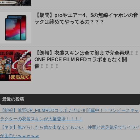
【疑問】proやエアー4、5の無線イヤホンの音
ラグは諦めてやってるの？？？
【朗報】衣装スキンは全て顔まで完全再現！！
ONE PIECE FILM REDコラボまもなく開
催！！！！
最近の投稿
【朗報】荒野OP_FILMREDコラボ ただいま開催中！！ワンピースキャ
ラクターの衣装スキンが大量登場！！！！
【ネタ】俺からしたら敵が出なくてもいい、仲間と遠足気分でワイワイ
が面白いｗｗｗｗｗ