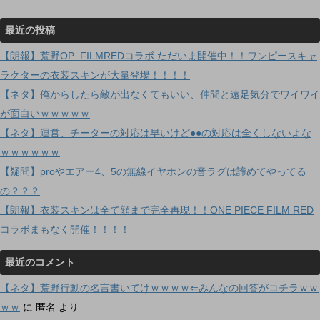
最近の投稿
【朗報】荒野OP_FILMREDコラボ ただいま開催中！！ワンピースキャ
ラクターの衣装スキンが大量登場！！！！
【ネタ】俺からしたら敵が出なくてもいい、仲間と遠足気分でワイワイ
が面白いｗｗｗｗｗ
【ネタ】運営、チーターの対応は早いけど●●の対応は全くしないよな
ｗｗｗｗｗｗ
【疑問】proやエアー4、5の無線イヤホンの音ラグは諦めてやってる
の？？？
【朗報】衣装スキンは全て顔まで完全再現！！ONE PIECE FILM RED
コラボまもなく開催！！！！
最近のコメント
【ネタ】荒野行動の名言書いてけｗｗｗｗ⇐みんなの回答がコチラｗｗ
ｗｗ
に
匿名
より