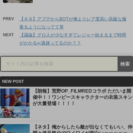
PREV
【ネタ】アプデからBOTが俺よりレア度高い高級な服
着るようになってて草
NEXT
【議論】グロ人が少なすぎてレジャー始まるまで時間
がかかる⇐過疎ってるのか？？
NEW POST
【朗報】荒野OP_FILMREDコラボ ただいま開
催中！！ワンピースキャラクターの衣装スキン
が大量登場！！！！
【ネタ】俺からしたら敵が出なくてもいい、仲