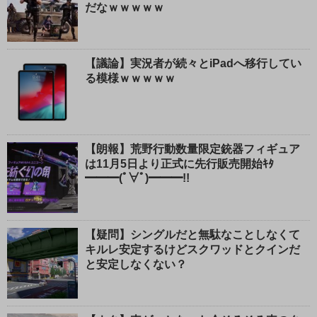
だなｗｗｗｗｗ
【議論】実況者が続々とiPadへ移行してい
る模様ｗｗｗｗｗ
【朗報】荒野行動数量限定銃器フィギュア
は11月5日より正式に先行販売開始ｷﾀ
━━━(ﾟ∀ﾟ)━━━!!
【疑問】シングルだと無駄なことしなくて
キルレ安定するけどスクワッドとクインだ
と安定しなくない？