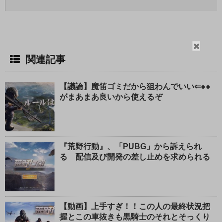
閉
関連記事
じ
る
【議論】魔笛ゴミだから狙わんでいい⇐●●
がまあまあ良いから使えるぞ
『荒野行動』、「PUBG」から訴えられ
る 配信及び開発の差し止めを求められる
【動画】上手すぎ！！この人の最終状況把
握とこの車抜きも黒騎士のそれとそっくり