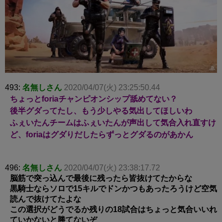
493:
名無しさん
2020/04/07(火) 23:25:50.44
ちょっとforiaチャンピオンシップ舐めてない？
後半グダってたし、もう少しやる気出してほしいわ
ふぇいたんチームはふぇいたんが声出して気合入れ直すけ
ど、foriaはグダりだしたらずっとグダるのがあかん
496:
名無しさん
2020/04/07(火) 23:38:17.72
脳筋で突っ込んで最後に残ったら皆抜けてたからな
黒騎士ならソロで15キルでドンかつもあったろうけど空気
読んで抜けてたよな
この選択がどうでるか残りの18試合はちょっと気合いいれ
ていかないと勝てないぞ