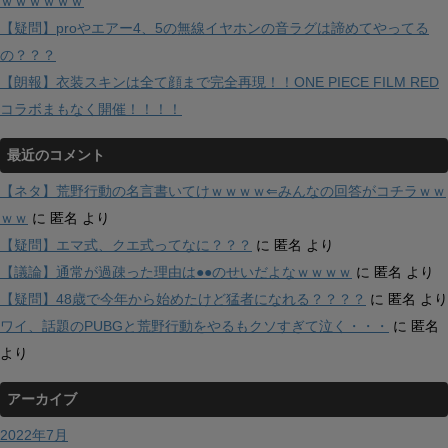
ｗｗｗｗｗｗ
【疑問】proやエアー4、5の無線イヤホンの音ラグは諦めてやってる
の？？？
【朗報】衣装スキンは全て顔まで完全再現！！ONE PIECE FILM RED
コラボまもなく開催！！！！
最近のコメント
【ネタ】荒野行動の名言書いてけｗｗｗｗ⇐みんなの回答がコチラｗｗ
ｗｗ
に
匿名
より
【疑問】エマ式、クエ式ってなに？？？
に
匿名
より
【議論】通常が過疎った理由は●●のせいだよなｗｗｗｗ
に
匿名
より
【疑問】48歳で今年から始めたけど猛者になれる？？？？
に
匿名
より
ワイ、話題のPUBGと荒野行動をやるもクソすぎて泣く・・・
に
匿名
より
アーカイブ
2022年7月