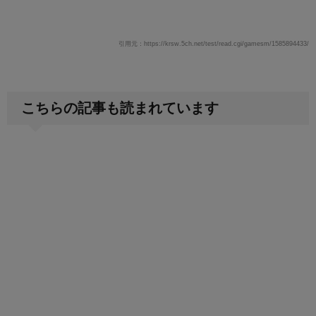
引用元：https://krsw.5ch.net/test/read.cgi/gamesm/1585894433/
こちらの記事も読まれています