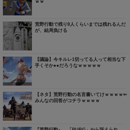
ｗｗ
荒野行動で残り9人くらいまでは残れるんだ
が、結局負ける
【議論】今キルレ1切ってる人って相当な下
手くそか●●だろうなｗｗｗｗｗ
【ネタ】荒野行動の名言書いてけｗｗｗｗ⇐
みんなの回答がコチラｗｗｗｗ
『荒野行動』、「PUBG」から訴えられ