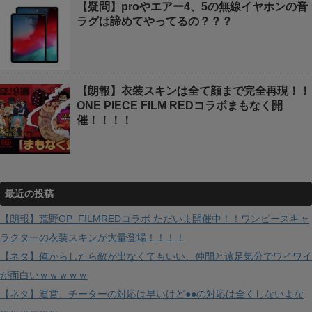
【疑問】proやエアー4、5の無線イヤホンの音
ラグは諦めてやってるの？？？
【朗報】衣装スキンは全て顔まで完全再現！！
ONE PIECE FILM REDコラボまもなく開
催！！！！
最近の投稿
【朗報】荒野OP_FILMREDコラボ ただいま開催中！！ワンピースキャ
ラクターの衣装スキンが大量登場！！！！
【ネタ】俺からしたら敵が出なくてもいい、仲間と遠足気分でワイワイ
が面白いｗｗｗｗｗ
【ネタ】運営、チーターの対応は早いけど●●の対応は全くしないよな