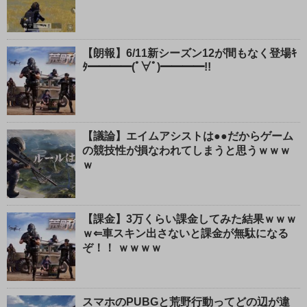
【朗報】6/11新シーズン12が間もなく登場ｷ
ﾀ━━━━(ﾟ∀ﾟ)━━━━!!
【議論】エイムアシストは●●だからゲーム
の競技性が損なわれてしまうと思うｗｗｗ
ｗ
【課金】3万くらい課金してみた結果ｗｗｗ
ｗ⇐車スキン出さないと課金が無駄になる
ぞ！！ ｗｗｗｗ
スマホのPUBGと荒野行動ってどの辺が違