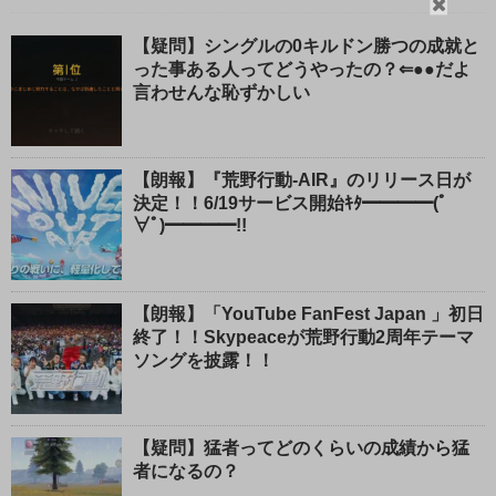
閉
じ
【疑問】シングルの0キルドン勝つの成就と
る
った事ある人ってどうやったの？⇐●●だよ
言わせんな恥ずかしい
【朗報】『荒野行動-AIR』のリリース日が
決定！！6/19サービス開始ｷﾀ━━━━(ﾟ
∀ﾟ)━━━━!!
【朗報】「YouTube FanFest Japan 」初日
終了！！Skypeaceが荒野行動2周年テーマ
ソングを披露！！
【疑問】猛者ってどのくらいの成績から猛
者になるの？