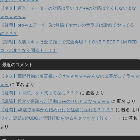
【ネタ】運営、チーターの対応は早いけど●●の対応は全くしないよな
ｗｗｗｗｗｗ
【疑問】proやエアー4、5の無線イヤホンの音ラグは諦めてやってる
の？？？
【朗報】衣装スキンは全て顔まで完全再現！！ONE PIECE FILM RED
コラボまもなく開催！！！！
最近のコメント
【ネタ】荒野行動の名言書いてけｗｗｗｗ⇐みんなの回答がコチラｗｗ
ｗｗ
に
匿名
より
【疑問】エマ式、クエ式ってなに？？？
に
匿名
より
【議論】通常が過疎った理由は●●のせいだよなｗｗｗｗ
に
匿名
より
【疑問】48歳で今年から始めたけど猛者になれる？？？？
に
匿名
より
ワイ、話題のPUBGと荒野行動をやるもクソすぎて泣く・・・
に
匿名
より