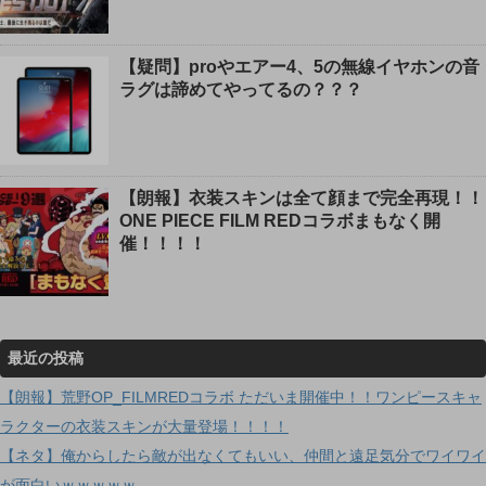
【疑問】proやエアー4、5の無線イヤホンの音
ラグは諦めてやってるの？？？
【朗報】衣装スキンは全て顔まで完全再現！！
ONE PIECE FILM REDコラボまもなく開
催！！！！
最近の投稿
【朗報】荒野OP_FILMREDコラボ ただいま開催中！！ワンピースキャ
ラクターの衣装スキンが大量登場！！！！
【ネタ】俺からしたら敵が出なくてもいい、仲間と遠足気分でワイワイ
が面白いｗｗｗｗｗ