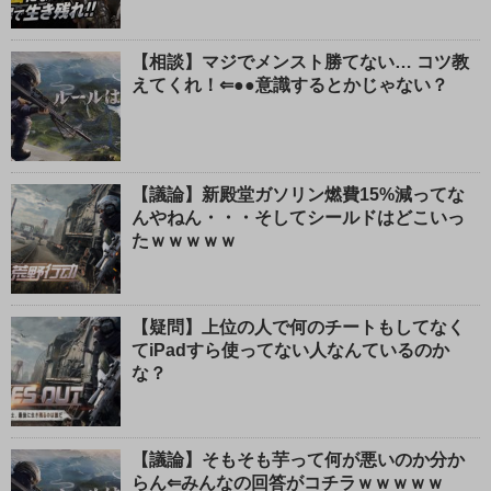
【相談】マジでメンスト勝てない… コツ教
えてくれ！⇐●●意識するとかじゃない？
【議論】新殿堂ガソリン燃費15%減ってな
んやねん・・・そしてシールドはどこいっ
たｗｗｗｗｗ
【疑問】上位の人で何のチートもしてなく
てiPadすら使ってない人なんているのか
な？
【議論】そもそも芋って何が悪いのか分か
らん⇐みんなの回答がコチラｗｗｗｗｗ