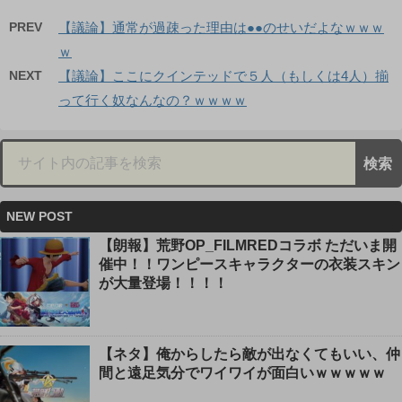
PREV
【議論】通常が過疎った理由は●●のせいだよなｗｗｗ
ｗ
NEXT
【議論】ここにクインテッドで５人（もしくは4人）揃
って行く奴なんなの？ｗｗｗｗ
NEW POST
【朗報】荒野OP_FILMREDコラボ ただいま開
催中！！ワンピースキャラクターの衣装スキン
が大量登場！！！！
【ネタ】俺からしたら敵が出なくてもいい、仲
間と遠足気分でワイワイが面白いｗｗｗｗｗ