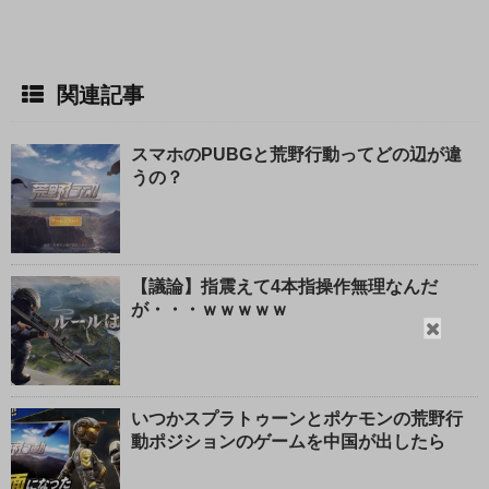
関連記事
スマホのPUBGと荒野行動ってどの辺が違
うの？
【議論】指震えて4本指操作無理なんだ
が・・・ｗｗｗｗｗ
閉
じ
る
いつかスプラトゥーンとポケモンの荒野行
動ポジションのゲームを中国が出したら