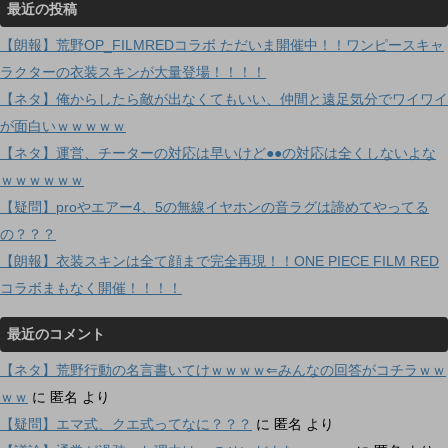
最近の投稿
【朗報】荒野OP_FILMREDコラボ ただいま開催中！！ワンピースキャ
ラクターの衣装スキンが大量登場！！！！
【ネタ】俺からしたら敵が出なくてもいい、仲間と遠足気分でワイワイ
が面白いｗｗｗｗｗ
【ネタ】運営、チーターの対応は早いけど●●の対応は全くしないよな
ｗｗｗｗｗｗ
【疑問】proやエアー4、5の無線イヤホンの音ラグは諦めてやってる
の？？？
【朗報】衣装スキンは全て顔まで完全再現！！ONE PIECE FILM RED
コラボまもなく開催！！！！
最近のコメント
【ネタ】荒野行動の名言書いてけｗｗｗｗ⇐みんなの回答がコチラｗｗ
ｗｗ
に
匿名
より
【疑問】エマ式、クエ式ってなに？？？
に
匿名
より