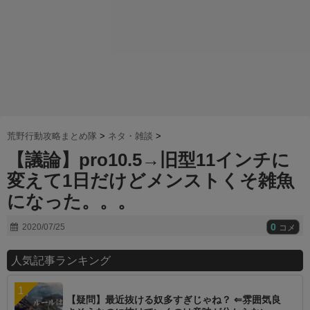
荒野行動攻略まとめ隊
>
ネタ・雑談
>
【議論】pro10.5→旧型11インチに
変えて1日だけどメンストくそ雑魚
になった。。。
0
2020/07/25
コメ
人気記事ランキング
【疑問】最近抜ける奴多すぎじゃね？ ⇐雰囲気良