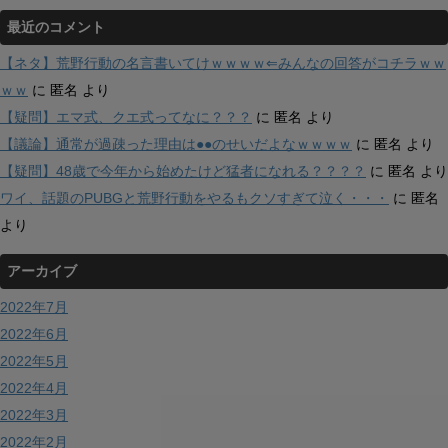
最近のコメント
【ネタ】荒野行動の名言書いてけｗｗｗｗ⇐みんなの回答がコチラｗｗ
ｗｗ
に
匿名
より
【疑問】エマ式、クエ式ってなに？？？
に
匿名
より
【議論】通常が過疎った理由は●●のせいだよなｗｗｗｗ
に
匿名
より
【疑問】48歳で今年から始めたけど猛者になれる？？？？
に
匿名
より
ワイ、話題のPUBGと荒野行動をやるもクソすぎて泣く・・・
に
匿名
より
アーカイブ
2022年7月
2022年6月
2022年5月
2022年4月
2022年3月
2022年2月