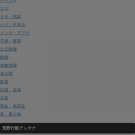
イベント
エロ
ネタ・雑談
バグ・不具合
メンテ・アプデ
不満・要望
公式情報
動画
攻略情報
未分類
歓喜
武器・装備
衣装
課金・無課金
車・乗り物
荒野行動アンテナ