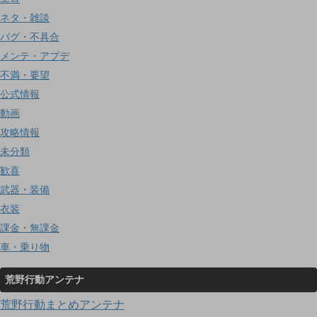
ネタ・雑談
バグ・不具合
メンテ・アプデ
不満・要望
公式情報
動画
攻略情報
未分類
歓喜
武器・装備
衣装
課金・無課金
車・乗り物
荒野行動アンテナ
荒野行動まとめアンテナ