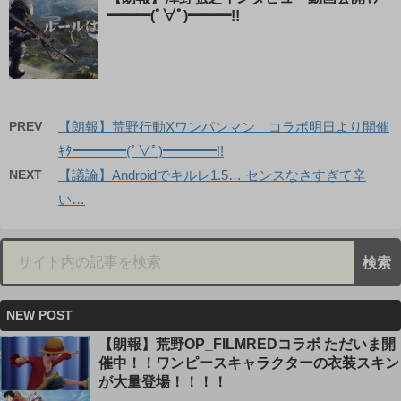
━━━(ﾟ∀ﾟ)━━━!!
PREV
【朗報】荒野行動Xワンパンマン コラボ明日より開催
ｷﾀ━━━━(ﾟ∀ﾟ)━━━━!!
NEXT
【議論】Androidでキルレ1.5… センスなさすぎて辛
い…
NEW POST
【朗報】荒野OP_FILMREDコラボ ただいま開
催中！！ワンピースキャラクターの衣装スキン
が大量登場！！！！