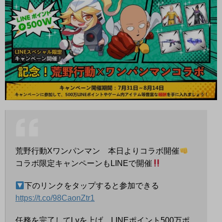
荒野行動Xワンパンマン 本日よりコラボ開催
コラボ限定キャンペーンもLINEで開催
下のリンクをタップすると参加できる
https://t.co/98CaonZtr1
任務を完了してLvを上げ、LINEポイント500万ポ