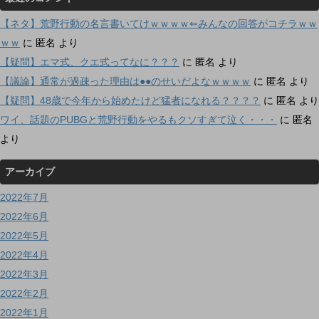
【ネタ】荒野行動の名言書いてけｗｗｗｗ⇐みんなの回答がコチラｗｗ
ｗｗ
に
匿名
より
【疑問】エマ式、クエ式ってなに？？？
に
匿名
より
【議論】通常が過疎った理由は●●のせいだよなｗｗｗｗ
に
匿名
より
【疑問】48歳で今年から始めたけど猛者になれる？？？？
に
匿名
より
ワイ、話題のPUBGと荒野行動をやるもクソすぎて泣く・・・
に
匿名
より
アーカイブ
2022年7月
2022年6月
2022年5月
2022年4月
2022年3月
2022年2月
2022年1月