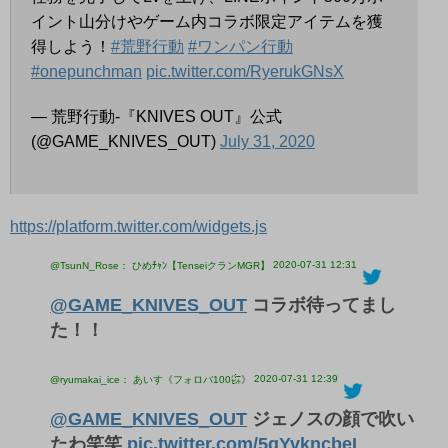
イント山分けやゲーム内コラボ限定アイテムを獲
得しよう！
#荒野行動
#ワンパン行動
#onepunchman
pic.twitter.com/RyerukGNsX
— 荒野行動-『KNIVES OUT』公式
(@GAME_KNIVES_OUT)
July 31, 2020
https://platform.twitter.com/widgets.js
2020-07-31 12:31
@TsunN_Rose： ひめﾁｬﾝ【TenseiクランMGR】
@GAME_KNIVES_OUT
コラボ待ってまし
た！！
2020-07-31 12:39
@ryumakai_ice： あいす《フォロバ100㌫》
@GAME_KNIVES_OUT
ジェノスの顔で吹い
たわ笑笑
pic.twitter.com/5gYvkncbeL