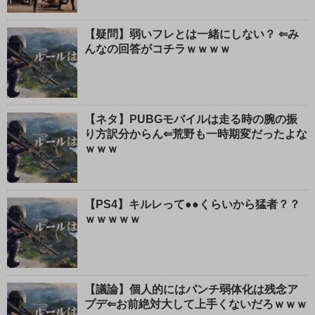
【疑問】弱いフレとは一緒にしない？ ⇐み
んなの回答がコチラｗｗｗｗ
【ネタ】PUBGモバイルは走る時の腕の振
り方訳分からん⇐荒野も一時期変だったよな
ｗｗｗ
【PS4】キルレって●●くらいから猛者？？
ｗｗｗｗｗ
【議論】個人的にはパンチ弱体化は残念ア
プデ⇐お前絶対大して上手くないだろｗｗｗ