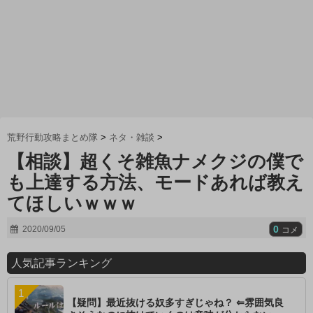
荒野行動攻略まとめ隊
>
ネタ・雑談
>
【相談】超くそ雑魚ナメクジの僕で
も上達する方法、モードあれば教え
てほしいｗｗｗ
0
2020/09/05
コメ
人気記事ランキング
【疑問】最近抜ける奴多すぎじゃね？ ⇐雰囲気良