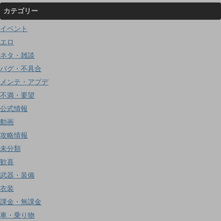
カテゴリー
イベント
エロ
ネタ・雑談
バグ・不具合
メンテ・アプデ
不満・要望
公式情報
動画
攻略情報
未分類
歓喜
武器・装備
衣装
課金・無課金
車・乗り物