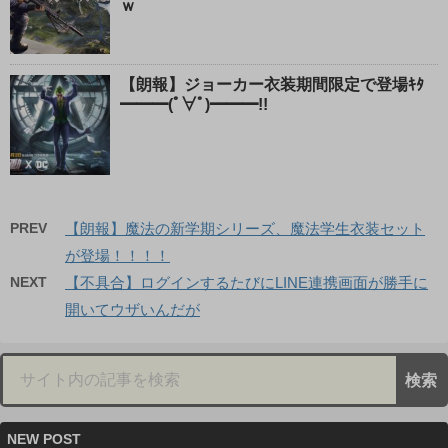
ｗ
【朗報】ジョーカー衣装期間限定で登場ｷﾀ
━━━(ﾟ∀ﾟ)━━━!!
PREV
【朗報】魔法の新学期シリーズ、魔法学生衣装セット
が登場！！！！
NEXT
【不具合】ログインするたびにLINE連携画面が勝手に
開いてウザいんだが
NEW POST