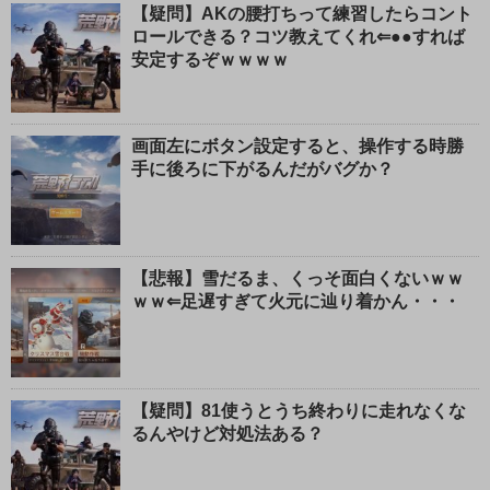
る
【疑問】AKの腰打ちって練習したらコント
ロールできる？コツ教えてくれ⇐●●すれば
安定するぞｗｗｗｗ
画面左にボタン設定すると、操作する時勝
手に後ろに下がるんだがバグか？
【悲報】雪だるま、くっそ面白くないｗｗ
ｗｗ⇐足遅すぎて火元に辿り着かん・・・
【疑問】81使うとうち終わりに走れなくな
るんやけど対処法ある？