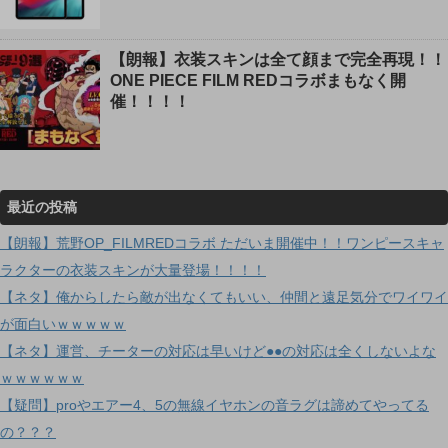
【朗報】衣装スキンは全て顔まで完全再現！！
ONE PIECE FILM REDコラボまもなく開
催！！！！
最近の投稿
【朗報】荒野OP_FILMREDコラボ ただいま開催中！！ワンピースキャ
ラクターの衣装スキンが大量登場！！！！
【ネタ】俺からしたら敵が出なくてもいい、仲間と遠足気分でワイワイ
が面白いｗｗｗｗｗ
【ネタ】運営、チーターの対応は早いけど●●の対応は全くしないよな
ｗｗｗｗｗｗ
【疑問】proやエアー4、5の無線イヤホンの音ラグは諦めてやってる
の？？？