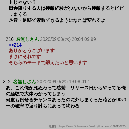
トじゃない？
田舎降りする人は接敵経験が少ないから接敵するとビビ
リまくる
足音・足跡で索敵できるようになれば変わるよ
216:
名無しさん
2020/09/03(木) 20:04:09.99
>>214
ありがとうございます
まさにそれです
そちらのモードで鍛えたいと思います
212:
名無しさん
2020/09/03(木) 19:08:41.51
あ、これ俺が死ぬわって感覚、リリース日からやってる俺
の経験で大体わかってしまう
何度も倒せるチャンスあったのに外しまくった時とか90パ
ーの確率で返り討ちにあって終わる
引用元：https://krsw.5ch.net/test/read.cgi/gamesm/1598116656/