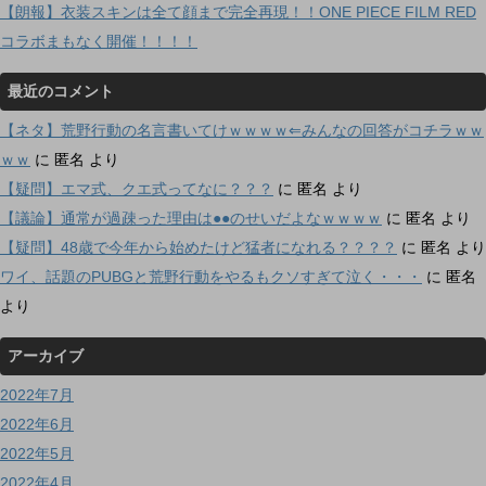
【朗報】衣装スキンは全て顔まで完全再現！！ONE PIECE FILM RED
コラボまもなく開催！！！！
最近のコメント
【ネタ】荒野行動の名言書いてけｗｗｗｗ⇐みんなの回答がコチラｗｗ
ｗｗ
に
匿名
より
【疑問】エマ式、クエ式ってなに？？？
に
匿名
より
【議論】通常が過疎った理由は●●のせいだよなｗｗｗｗ
に
匿名
より
【疑問】48歳で今年から始めたけど猛者になれる？？？？
に
匿名
より
ワイ、話題のPUBGと荒野行動をやるもクソすぎて泣く・・・
に
匿名
より
アーカイブ
2022年7月
2022年6月
2022年5月
2022年4月