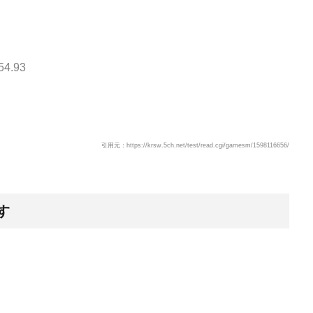
54.93
引用元：https://krsw.5ch.net/test/read.cgi/gamesm/1598116656/
す