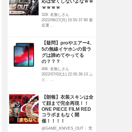
応は全くしないよなｗｗ
ｗｗｗｗ
328: 名無しさん
2022/06/27(月) 15:55:37.80 最
近運 …
【疑問】proやエアー4、
5の無線イヤホンの音ラ
グは諦めてやってる
の？？？
406: 名無しさん
2022/07/02(土) 22:05:39.13 ふ
と、 …
【朗報】衣装スキンは全
て顔まで完全再現！！
ONE PIECE FILM RED
コラボまもなく開
催！！！！
@GAME_KNIVES_OUT： 荒