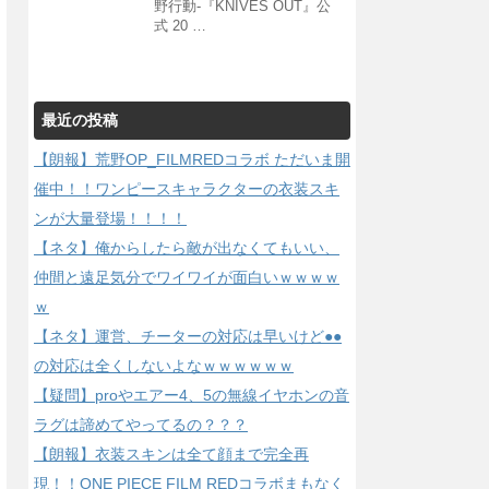
野行動-『KNIVES OUT』公
式 20 …
最近の投稿
【朗報】荒野OP_FILMREDコラボ ただいま開
催中！！ワンピースキャラクターの衣装スキ
ンが大量登場！！！！
【ネタ】俺からしたら敵が出なくてもいい、
仲間と遠足気分でワイワイが面白いｗｗｗｗ
ｗ
【ネタ】運営、チーターの対応は早いけど●●
の対応は全くしないよなｗｗｗｗｗｗ
【疑問】proやエアー4、5の無線イヤホンの音
ラグは諦めてやってるの？？？
【朗報】衣装スキンは全て顔まで完全再
現！！ONE PIECE FILM REDコラボまもなく