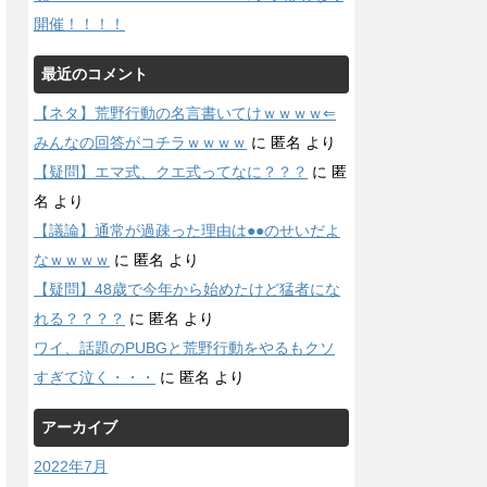
開催！！！！
最近のコメント
【ネタ】荒野行動の名言書いてけｗｗｗｗ⇐
みんなの回答がコチラｗｗｗｗ
に
匿名
より
【疑問】エマ式、クエ式ってなに？？？
に
匿
名
より
【議論】通常が過疎った理由は●●のせいだよ
なｗｗｗｗ
に
匿名
より
【疑問】48歳で今年から始めたけど猛者にな
れる？？？？
に
匿名
より
ワイ、話題のPUBGと荒野行動をやるもクソ
すぎて泣く・・・
に
匿名
より
アーカイブ
2022年7月