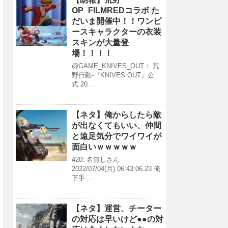
OP_FILMREDコラボ た
だいま開催中！！ワンピ
ースキャラクターの衣装
スキンが大量登
場！！！！
@GAME_KNIVES_OUT： 荒
野行動-『KNIVES OUT』公
式 20 …
【ネタ】俺からしたら敵
が出なくてもいい、仲間
と遠足気分でワイワイが
面白いｗｗｗｗｗ
420: 名無しさん
2022/07/04(月) 06:43:06.23 俺
下手 …
【ネタ】運営、チーター
の対応は早いけど●●の対