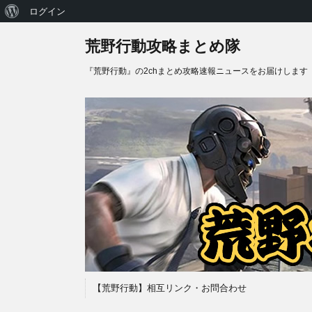
WordPress
ログイン
に
荒野行動攻略まとめ隊
つ
『荒野行動』の2chまとめ攻略速報ニュースをお届けします
い
て
【荒野行動】相互リンク・お問合わせ