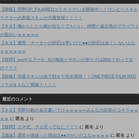
【朗報】荒野OP_FILMREDコラボ ただいま開催中！！ワンピースキャ
ラクターの衣装スキンが大量登場！！！！
【ネタ】俺からしたら敵が出なくてもいい、仲間と遠足気分でワイワイ
が面白いｗｗｗｗｗ
【ネタ】運営、チーターの対応は早いけど●●の対応は全くしないよな
ｗｗｗｗｗｗ
【疑問】proやエアー4、5の無線イヤホンの音ラグは諦めてやってる
の？？？
【朗報】衣装スキンは全て顔まで完全再現！！ONE PIECE FILM RED
コラボまもなく開催！！！！
最近のコメント
【ネタ】荒野行動の名言書いてけｗｗｗｗ⇐みんなの回答がコチラｗｗ
ｗｗ
に
匿名
より
【疑問】エマ式、クエ式ってなに？？？
に
匿名
より
【議論】通常が過疎った理由は●●のせいだよなｗｗｗｗ
に
匿名
より