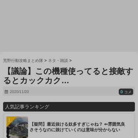
荒野行動攻略まとめ隊
>
ネタ・雑談
>
【議論】この機種使ってると接敵す
るとカックカク…
0
2020/11/20
コメ
人気記事ランキング
【疑問】最近抜ける奴多すぎじゃね？ ⇐雰囲気良
さそうなのに抜けていくのは意味が分からない