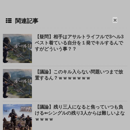
閉
関連記事
じ
る
【疑問】相手はアサルトライフルで3ヘル3
ベスト着ている自分を１発でキルするんで
すがどういう事？？
【議論】このキル入らない問題いつまで放
置するん？ｗｗｗｗｗｗｗ
【議論】残り三人になると焦っていつも負
ける⇐シングルの残り3人からは難しいよな
ｗｗｗｗ