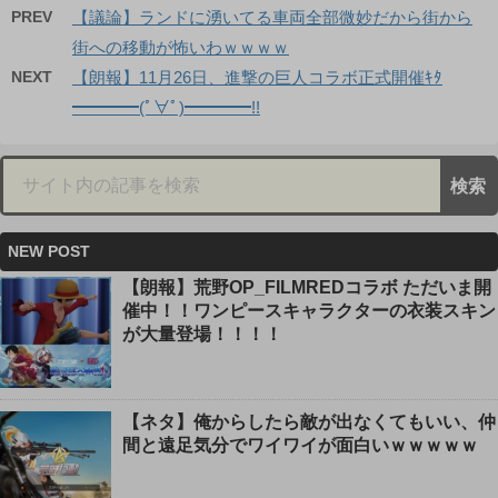
PREV
【議論】ランドに湧いてる車両全部微妙だから街から
街への移動が怖いわｗｗｗｗ
NEXT
【朗報】11月26日、進撃の巨人コラボ正式開催ｷﾀ
━━━━(ﾟ∀ﾟ)━━━━!!
NEW POST
【朗報】荒野OP_FILMREDコラボ ただいま開
催中！！ワンピースキャラクターの衣装スキン
が大量登場！！！！
【ネタ】俺からしたら敵が出なくてもいい、仲
間と遠足気分でワイワイが面白いｗｗｗｗｗ