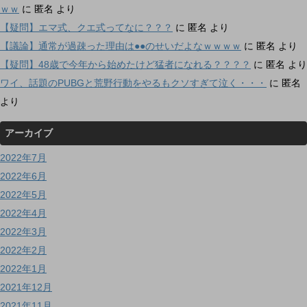
ｗｗ
に
匿名
より
【疑問】エマ式、クエ式ってなに？？？
に
匿名
より
【議論】通常が過疎った理由は●●のせいだよなｗｗｗｗ
に
匿名
より
【疑問】48歳で今年から始めたけど猛者になれる？？？？
に
匿名
より
ワイ、話題のPUBGと荒野行動をやるもクソすぎて泣く・・・
に
匿名
より
アーカイブ
2022年7月
2022年6月
2022年5月
2022年4月
2022年3月
2022年2月
2022年1月
2021年12月
2021年11月