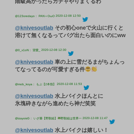
階級高かったらガチャやりまくるわ
2020-12-08 12:50
@123oredayo： PAN＝OωO
@knivesoutlab
その初心oneで火山に行くと
溶けて無くなるってバグ出たら面白いのにww
2020-12-08 12:30
@0_x1oN： 望愛_
@knivesoutlab
車の上に雪だるまがちょんっ
てなってるのが可愛すぎる件
2020-12-08 11:53
@mob_koya： もぶ【2本指】
@knivesoutlab
水上バイクほんとに
氷塊砕きながら進めたら神だ笑笑
2020-12-08 11:47
@izayoisG： いざ爺【野獣組】
野獣組は世界一
@knivesoutlab
水上バイクは嬉しい！