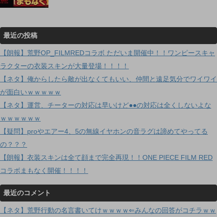
最近の投稿
【朗報】荒野OP_FILMREDコラボ ただいま開催中！！ワンピースキャ
ラクターの衣装スキンが大量登場！！！！
【ネタ】俺からしたら敵が出なくてもいい、仲間と遠足気分でワイワイ
が面白いｗｗｗｗｗ
【ネタ】運営、チーターの対応は早いけど●●の対応は全くしないよな
ｗｗｗｗｗｗ
【疑問】proやエアー4、5の無線イヤホンの音ラグは諦めてやってる
の？？？
【朗報】衣装スキンは全て顔まで完全再現！！ONE PIECE FILM RED
コラボまもなく開催！！！！
最近のコメント
【ネタ】荒野行動の名言書いてけｗｗｗｗ⇐みんなの回答がコチラｗｗ