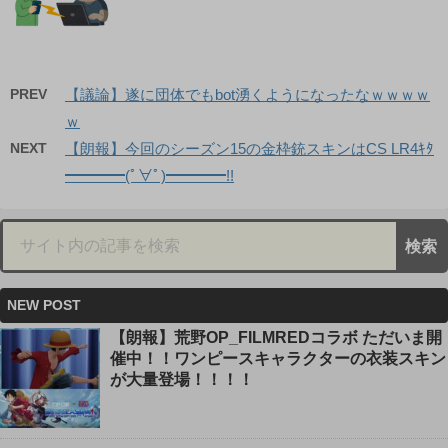
PREV
【議論】遂に団体でもbot湧くようになったなｗｗｗｗ
ｗ
NEXT
【朗報】今回のシーズン15の金枠銃スキンはCS LR4ｷﾀ
━━━━(ﾟ∀ﾟ)━━━━!!
NEW POST
【朗報】荒野OP_FILMREDコラボ ただいま開
催中！！ワンピースキャラクターの衣装スキン
が大量登場！！！！