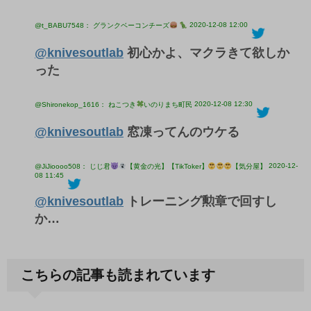
2020-12-08 12:00
@t_BABU7548： グランクベーコンチーズ
@knivesoutlab
初心かよ、マクラきて欲しか
った
2020-12-08 12:30
@Shironekop_1616： ねこつき
いのりまち町民
@knivesoutlab
窓凍ってんのウケる
2020-12-
@JiJioooo508： じじ君
【黄金の光】【TikToker】
【気分屋】
08 11:45
@knivesoutlab
トレーニング勲章で回すし
か…
こちらの記事も読まれています