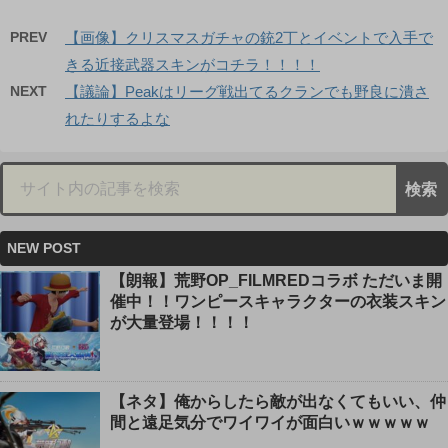
PREV
【画像】クリスマスガチャの銃2丁とイベントで入手で
きる近接武器スキンがコチラ！！！！
NEXT
【議論】Peakはリーグ戦出てるクランでも野良に潰さ
れたりするよな
NEW POST
【朗報】荒野OP_FILMREDコラボ ただいま開
催中！！ワンピースキャラクターの衣装スキン
が大量登場！！！！
【ネタ】俺からしたら敵が出なくてもいい、仲
間と遠足気分でワイワイが面白いｗｗｗｗｗ