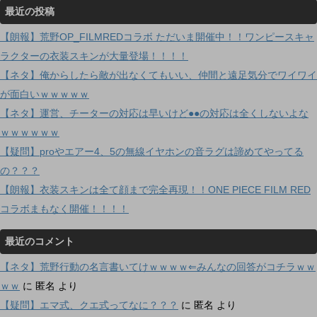
最近の投稿
【朗報】荒野OP_FILMREDコラボ ただいま開催中！！ワンピースキャ
ラクターの衣装スキンが大量登場！！！！
【ネタ】俺からしたら敵が出なくてもいい、仲間と遠足気分でワイワイ
が面白いｗｗｗｗｗ
【ネタ】運営、チーターの対応は早いけど●●の対応は全くしないよな
ｗｗｗｗｗｗ
【疑問】proやエアー4、5の無線イヤホンの音ラグは諦めてやってる
の？？？
【朗報】衣装スキンは全て顔まで完全再現！！ONE PIECE FILM RED
コラボまもなく開催！！！！
最近のコメント
【ネタ】荒野行動の名言書いてけｗｗｗｗ⇐みんなの回答がコチラｗｗ
ｗｗ
に
匿名
より
【疑問】エマ式、クエ式ってなに？？？
に
匿名
より