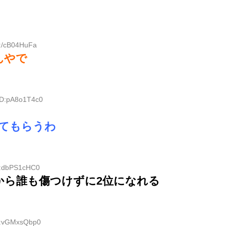
D:/cB04HuFa
んやで
ID:pA8o1T4c0
てもらうわ
D:dbPS1cHC0
から誰も傷つけずに2位になれる
ID:vGMxsQbp0