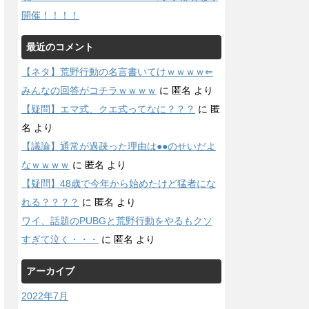
開催！！！！
最近のコメント
【ネタ】荒野行動の名言書いてけｗｗｗｗ⇐
みんなの回答がコチラｗｗｗｗ
に
匿名
より
【疑問】エマ式、クエ式ってなに？？？
に
匿
名
より
【議論】通常が過疎った理由は●●のせいだよ
なｗｗｗｗ
に
匿名
より
【疑問】48歳で今年から始めたけど猛者にな
れる？？？？
に
匿名
より
ワイ、話題のPUBGと荒野行動をやるもクソ
すぎて泣く・・・
に
匿名
より
アーカイブ
2022年7月