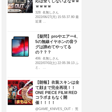
応は全くしないよなｗｗ
ｗｗｗｗ
328: 名無しさん
2022/06/27(月) 15:55:37.80 最
近運 …
【疑問】proやエアー4、
5の無線イヤホンの音ラ
グは諦めてやってる
の？？？
406: 名無しさん
2022/07/02(土) 22:05:39.13 ふ
と、 …
【朗報】衣装スキンは全
て顔まで完全再現！！
ONE PIECE FILM RED
コラボまもなく開
催！！！！
@GAME_KNIVES_OUT： 荒