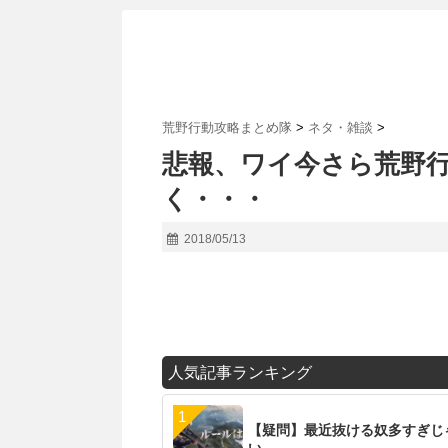
荒野行動攻略まとめ隊
>
ネタ・雑談
>
悲報、ワイ今さら荒野行
く・・・
2018/05/13
人気記事ランキング
【疑問】最近抜ける奴多すぎじ