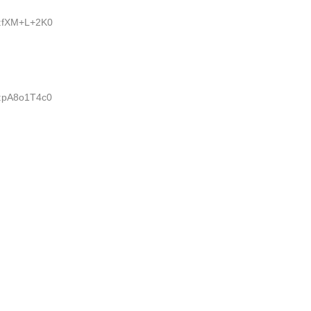
D:fXM+L+2K0
D:pA8o1T4c0