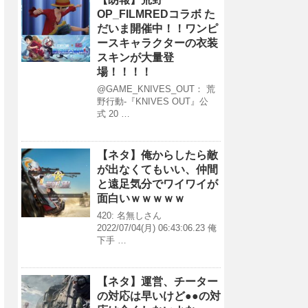
OP_FILMREDコラボ た
だいま開催中！！ワンピ
ースキャラクターの衣装
スキンが大量登
場！！！！
@GAME_KNIVES_OUT： 荒
野行動-『KNIVES OUT』公
式 20 …
【ネタ】俺からしたら敵
が出なくてもいい、仲間
と遠足気分でワイワイが
面白いｗｗｗｗｗ
420: 名無しさん
2022/07/04(月) 06:43:06.23 俺
下手 …
【ネタ】運営、チーター
の対応は早いけど●●の対