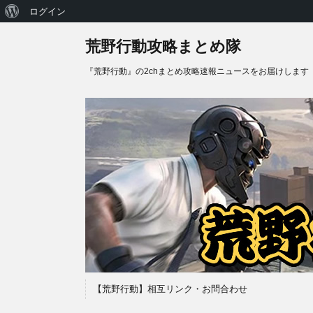
WordPress
ログイン
に
荒野行動攻略まとめ隊
つ
『荒野行動』の2chまとめ攻略速報ニュースをお届けします
い
て
【荒野行動】相互リンク・お問合わせ