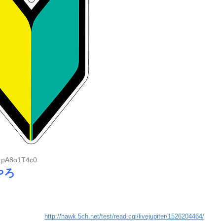
D:pA8o1T4c0
やろ
http://hawk.5ch.net/test/read.cgi/livejupiter/1526204464/