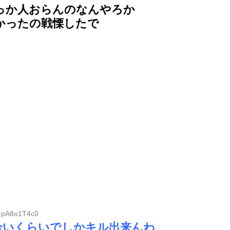
っか人おらんのなんやろか
かったの戦慄したで
D:pA8o1T4c0
合いくらいでしかキル出来んわ