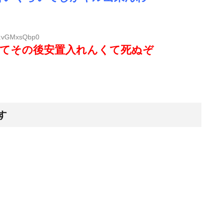
ID:vGMxsQbp0
ってその後安置入れんくて死ぬぞ
す