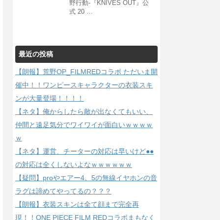
野行動-『KNIVES OUT』公
式 20 …
最近の投稿
【朗報】荒野OP_FILMREDコラボ ただいま開
催中！！ワンピースキャラクターの衣装スキ
ンが大量登場！！！！
【ネタ】俺からしたら敵が出なくてもいい、
仲間と遠足気分でワイワイが面白いｗｗｗｗ
ｗ
【ネタ】運営、チーターの対応は早いけど●●
の対応は全くしないよなｗｗｗｗｗｗ
【疑問】proやエアー4、5の無線イヤホンの音
ラグは諦めてやってるの？？？
【朗報】衣装スキンは全て顔まで完全再
現！！ONE PIECE FILM REDコラボまもなく