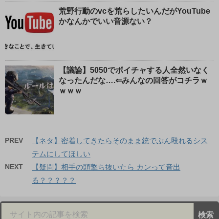
荒野行動のvcを荒らしたいんだがYouTube
かなんかでいい音源ない？
【議論】5050でボイチャする人全然いなく
なったんだな….⇐みんなの回答がコチラｗ
ｗｗｗ
PREV
【ネタ】密着してきたらそのまま銃でぶん殴れるシス
テムにしてほしい
NEXT
【疑問】相手の頭撃ち抜いたら カンって音出
る？？？？？