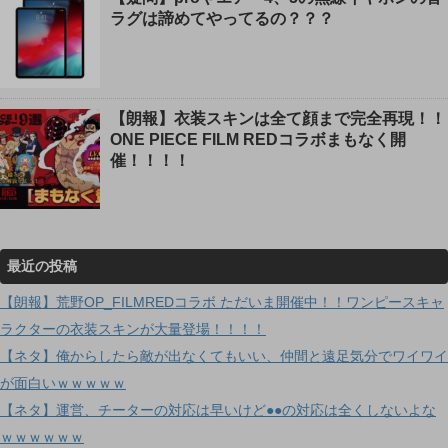
ラグは諦めてやってるの？？？
【朗報】衣装スキンは全て顔まで完全再現！！
ONE PIECE FILM REDコラボまもなく開
催！！！！
最近の投稿
【朗報】荒野OP_FILMREDコラボ ただいま開催中！！ワンピースキャ
ラクターの衣装スキンが大量登場！！！！
【ネタ】俺からしたら敵が出なくてもいい、仲間と遠足気分でワイワイ
が面白いｗｗｗｗｗ
【ネタ】運営、チーターの対応は早いけど●●の対応は全くしないよな
ｗｗｗｗｗｗ