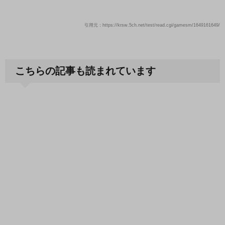
引用元：https://krsw.5ch.net/test/read.cgi/gamesm/1649161649/
こちらの記事も読まれています