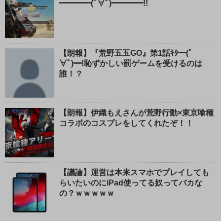
━━━━(ﾟ∀ﾟ)━━━━!!
【朗報】『荒野五五GO』第1話ｷﾀ━(ﾟ
∀ﾟ)━!恥ずかしい罰ゲームを受けるのは
誰！？
【朗報】伊織もえさんが荒野行動×東京喰種
コラボのコスプレをしてくれたぞ！！
【議論】運営は本来スマホでプレイしても
らいたいのにiPad使ってる奴ってバカな
の？ｗｗｗｗｗ