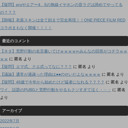
【疑問】proやエアー4、5の無線イヤホンの音ラグは諦めてやってる
の？？？
【朗報】衣装スキンは全て顔まで完全再現！！ONE PIECE FILM RED
コラボまもなく開催！！！！
最近のコメント
【ネタ】荒野行動の名言書いてけｗｗｗｗ⇐みんなの回答がコチラｗｗ
ｗｗ
に
匿名
より
【疑問】エマ式、クエ式ってなに？？？
に
匿名
より
【議論】通常が過疎った理由は●●のせいだよなｗｗｗｗ
に
匿名
より
【疑問】48歳で今年から始めたけど猛者になれる？？？？
に
匿名
より
ワイ、話題のPUBGと荒野行動をやるもクソすぎて泣く・・・
に
匿名
より
アーカイブ
2022年7月