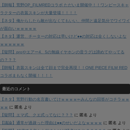
【朗報】荒野OP_FILMREDコラボ ただいま開催中！！ワンピースキャ
ラクターの衣装スキンが大量登場！！！！
【ネタ】俺からしたら敵が出なくてもいい、仲間と遠足気分でワイワイ
が面白いｗｗｗｗｗ
【ネタ】運営、チーターの対応は早いけど●●の対応は全くしないよな
ｗｗｗｗｗｗ
【疑問】proやエアー4、5の無線イヤホンの音ラグは諦めてやってる
の？？？
【朗報】衣装スキンは全て顔まで完全再現！！ONE PIECE FILM RED
コラボまもなく開催！！！！
最近のコメント
【ネタ】荒野行動の名言書いてけｗｗｗｗ⇐みんなの回答がコチラｗｗ
ｗｗ
に
匿名
より
【疑問】エマ式、クエ式ってなに？？？
に
匿名
より
【議論】通常が過疎った理由は●●のせいだよなｗｗｗｗ
に
匿名
より