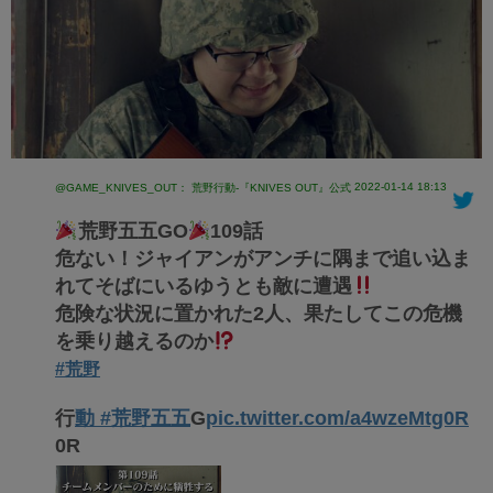
2022-01-14 18:13
@GAME_KNIVES_OUT： 荒野行動-『KNIVES OUT』公式
荒野五五GO
109話
危ない！ジャイアンがアンチに隅まで追い込ま
れてそばにいるゆうとも敵に遭遇
危険な状況に置かれた2人、果たしてこの危機
を乗り越えるのか
#荒野
行
動 #荒野五五
G
pic.twitter.com/a4wzeMtg0R
0R