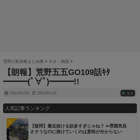
荒野行動攻略まとめ隊
>
ネタ・雑談
>
【朗報】荒野五五GO109話ｷﾀ
━━━(ﾟ∀ﾟ)━━━!!
0
2022/01/15
2022/01/19
コメ
人気記事ランキング
【疑問】最近抜ける奴多すぎじゃね？ ⇐雰囲気良
さそうなのに抜けていくのは意味が分からない