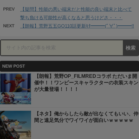
PREV
【疑問】性能の悪い端末だと性能の良い端末と比べて
撃ち負ける可能性が高くなると思うけどさ・・・
NEXT
【朗報】荒野五五GO110話更新ｷﾀ━━━(ﾟ∀ﾟ)━━━!!
NEW POST
【朗報】荒野OP_FILMREDコラボ ただいま開
催中！！ワンピースキャラクターの衣装スキン
が大量登場！！！！
【ネタ】俺からしたら敵が出なくてもいい、仲
間と遠足気分でワイワイが面白いｗｗｗｗｗ