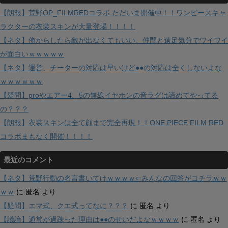
【朗報】荒野OP_FILMREDコラボ ただいま開催中！！ワンピースキャ
ラクターの衣装スキンが大量登場！！！！
【ネタ】俺からしたら敵が出なくてもいい、仲間と遠足気分でワイワイ
が面白いｗｗｗｗｗ
【ネタ】運営、チーターの対応は早いけど●●の対応は全くしないよな
ｗｗｗｗｗｗ
【疑問】proやエアー4、5の無線イヤホンの音ラグは諦めてやってる
の？？？
【朗報】衣装スキンは全て顔まで完全再現！！ONE PIECE FILM RED
コラボまもなく開催！！！！
最近のコメント
【ネタ】荒野行動の名言書いてけｗｗｗｗ⇐みんなの回答がコチラｗｗ
ｗｗ
に
匿名
より
【疑問】エマ式、クエ式ってなに？？？
に
匿名
より
【議論】通常が過疎った理由は●●のせいだよなｗｗｗｗ
に
匿名
より