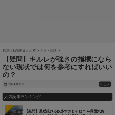
荒野行動攻略まとめ隊
>
ネタ・雑談
>
【疑問】キルレが強さの指標になら
ない現状では何を参考にすればいい
の？
0
2021/03/29
コメ
人気記事ランキング
【疑問】最近抜ける奴多すぎじゃね？ ⇐雰囲気良