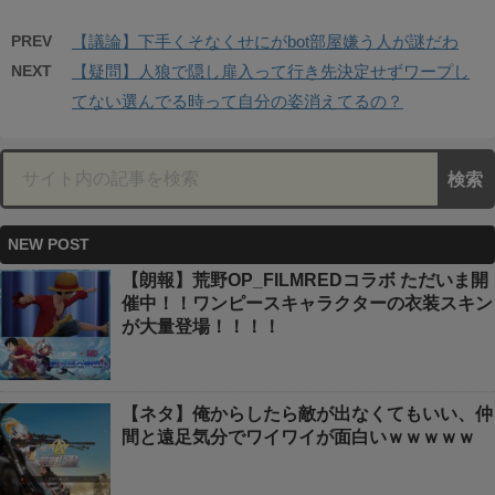
PREV
【議論】下手くそなくせにがbot部屋嫌う人が謎だわ
NEXT
【疑問】人狼で隠し扉入って行き先決定せずワープし
てない選んでる時って自分の姿消えてるの？
NEW POST
【朗報】荒野OP_FILMREDコラボ ただいま開
催中！！ワンピースキャラクターの衣装スキン
が大量登場！！！！
【ネタ】俺からしたら敵が出なくてもいい、仲
間と遠足気分でワイワイが面白いｗｗｗｗｗ