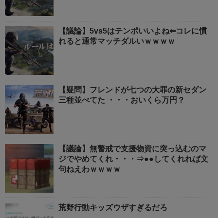
【議論】5vs5はテンポいいよね⇐コレに慣
れると通常マッチダルいｗｗｗｗ
【疑問】フレンドが七つの大罪の新セダン
三種並べてた ・・・おいくら万円？
【議論】無警戒で支援物資に突っ込むのマ
ジでやめてくれ・・・⇒●●してくれれば文
句ねえわｗｗｗｗ
荒野行動キッズウザすぎるだろ