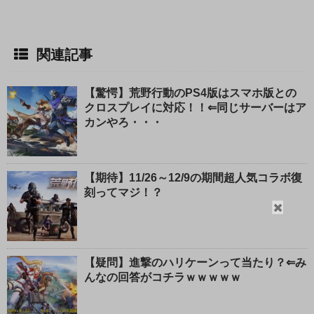
関連記事
【驚愕】荒野行動のPS4版はスマホ版との
クロスプレイに対応！！⇐同じサーバーはア
カンやろ・・・
【期待】11/26～12/9の期間超人気コラボ復
刻ってマジ！？
閉
じ
る
【疑問】進撃のハリケーンって当たり？⇐み
んなの回答がコチラｗｗｗｗｗ