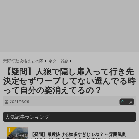
荒野行動攻略まとめ隊
>
ネタ・雑談
>
【疑問】人狼で隠し扉入って行き先
決定せずワープしてない選んでる時
って自分の姿消えてるの？
0
2021/03/29
コメ
人気記事ランキング
【疑問】最近抜ける奴多すぎじゃね？ ⇐雰囲気良