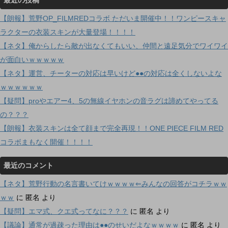
最近の投稿
【朗報】荒野OP_FILMREDコラボ ただいま開催中！！ワンピースキャ
ラクターの衣装スキンが大量登場！！！！
【ネタ】俺からしたら敵が出なくてもいい、仲間と遠足気分でワイワイ
が面白いｗｗｗｗｗ
【ネタ】運営、チーターの対応は早いけど●●の対応は全くしないよな
ｗｗｗｗｗｗ
【疑問】proやエアー4、5の無線イヤホンの音ラグは諦めてやってる
の？？？
【朗報】衣装スキンは全て顔まで完全再現！！ONE PIECE FILM RED
コラボまもなく開催！！！！
最近のコメント
【ネタ】荒野行動の名言書いてけｗｗｗｗ⇐みんなの回答がコチラｗｗ
ｗｗ
に
匿名
より
【疑問】エマ式、クエ式ってなに？？？
に
匿名
より
【議論】通常が過疎った理由は●●のせいだよなｗｗｗｗ
に
匿名
より