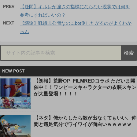
PREV
【疑問】キルレが強さの指標にならない現状では何を
参考にすればいいの？
NEXT
【議論】戦績非公開なのにbot倒したがるのがよくわか
らん
NEW POST
【朗報】荒野OP_FILMREDコラボ ただいま開
催中！！ワンピースキャラクターの衣装スキン
が大量登場！！！！
【ネタ】俺からしたら敵が出なくてもいい、仲
間と遠足気分でワイワイが面白いｗｗｗｗｗ