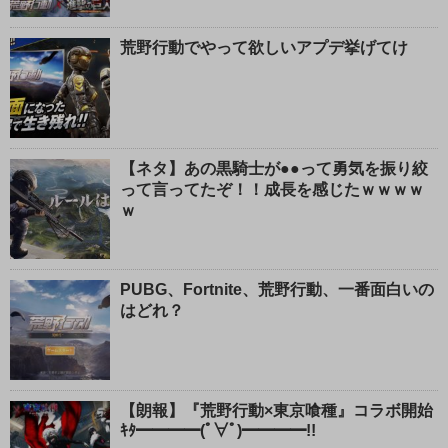
荒野行動でやって欲しいアプデ挙げてけ
【ネタ】あの黒騎士が●●って勇気を振り絞
って言ってたぞ！！成長を感じたｗｗｗｗ
ｗ
PUBG、Fortnite、荒野行動、一番面白いの
はどれ？
【朗報】『荒野行動×東京喰種』コラボ開始
ｷﾀ━━━━(ﾟ∀ﾟ)━━━━!!