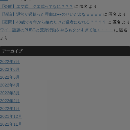
【疑問】エマ式、クエ式ってなに？？？
に
匿名
より
【議論】通常が過疎った理由は●●のせいだよなｗｗｗｗ
に
匿名
より
【疑問】48歳で今年から始めたけど猛者になれる？？？？
に
匿名
より
ワイ、話題のPUBGと荒野行動をやるもクソすぎて泣く・・・
に
匿名
より
アーカイブ
2022年7月
2022年6月
2022年5月
2022年4月
2022年3月
2022年2月
2022年1月
2021年12月
2021年11月