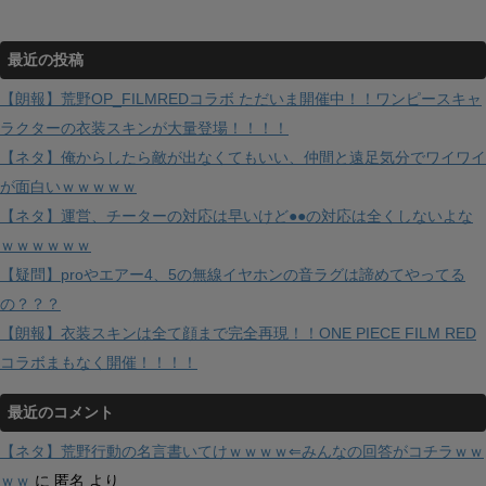
最近の投稿
【朗報】荒野OP_FILMREDコラボ ただいま開催中！！ワンピースキャ
ラクターの衣装スキンが大量登場！！！！
【ネタ】俺からしたら敵が出なくてもいい、仲間と遠足気分でワイワイ
が面白いｗｗｗｗｗ
【ネタ】運営、チーターの対応は早いけど●●の対応は全くしないよな
ｗｗｗｗｗｗ
【疑問】proやエアー4、5の無線イヤホンの音ラグは諦めてやってる
の？？？
【朗報】衣装スキンは全て顔まで完全再現！！ONE PIECE FILM RED
コラボまもなく開催！！！！
最近のコメント
【ネタ】荒野行動の名言書いてけｗｗｗｗ⇐みんなの回答がコチラｗｗ
ｗｗ
に
匿名
より