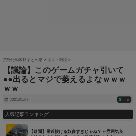
荒野行動攻略まとめ隊
>
ネタ・雑談
>
【議論】このゲームガチャ引いて
●●出るとマジで萎えるよなｗｗｗ
ｗｗ
0
2021/05/07
コメ
人気記事ランキング
【疑問】最近抜ける奴多すぎじゃね？ ⇐雰囲気良