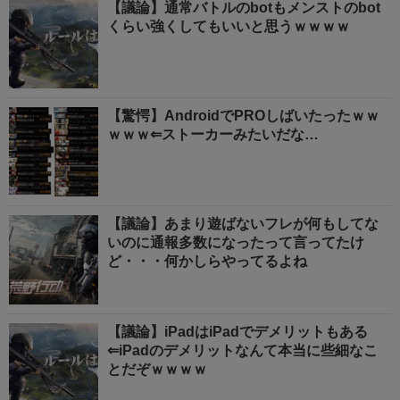
【議論】通常バトルのbotもメンストのbot
くらい強くしてもいいと思うｗｗｗｗ
【驚愕】AndroidでPROしばいたったｗｗ
ｗｗｗ⇐ストーカーみたいだな…
【議論】あまり遊ばないフレが何もしてな
いのに通報多数になったって言ってたけ
ど・・・何かしらやってるよね
【議論】iPadはiPadでデメリットもある
⇐iPadのデメリットなんて本当に些細なこ
とだぞｗｗｗｗ