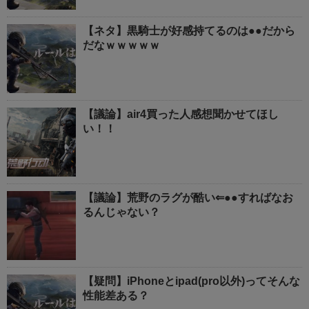
【ネタ】黒騎士が好感持てるのは●●だから
だなｗｗｗｗｗ
【議論】air4買った人感想聞かせてほし
い！！
【議論】荒野のラグが酷い⇐●●すればなお
るんじゃない？
【疑問】iPhoneとipad(pro以外)ってそんな
性能差ある？