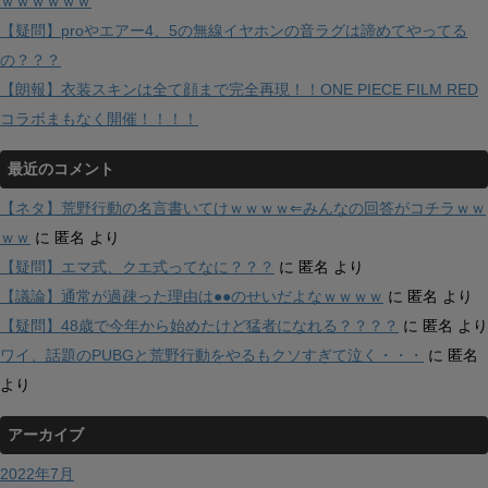
ｗｗｗｗｗｗ
【疑問】proやエアー4、5の無線イヤホンの音ラグは諦めてやってる
の？？？
【朗報】衣装スキンは全て顔まで完全再現！！ONE PIECE FILM RED
コラボまもなく開催！！！！
最近のコメント
【ネタ】荒野行動の名言書いてけｗｗｗｗ⇐みんなの回答がコチラｗｗ
ｗｗ
に
匿名
より
【疑問】エマ式、クエ式ってなに？？？
に
匿名
より
【議論】通常が過疎った理由は●●のせいだよなｗｗｗｗ
に
匿名
より
【疑問】48歳で今年から始めたけど猛者になれる？？？？
に
匿名
より
ワイ、話題のPUBGと荒野行動をやるもクソすぎて泣く・・・
に
匿名
より
アーカイブ
2022年7月