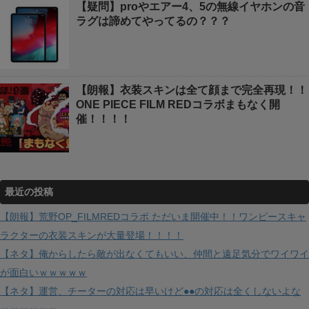
【疑問】proやエアー4、5の無線イヤホンの音
ラグは諦めてやってるの？？？
【朗報】衣装スキンは全て顔まで完全再現！！
ONE PIECE FILM REDコラボまもなく開
催！！！！
最近の投稿
【朗報】荒野OP_FILMREDコラボ ただいま開催中！！ワンピースキャ
ラクターの衣装スキンが大量登場！！！！
【ネタ】俺からしたら敵が出なくてもいい、仲間と遠足気分でワイワイ
が面白いｗｗｗｗｗ
【ネタ】運営、チーターの対応は早いけど●●の対応は全くしないよな