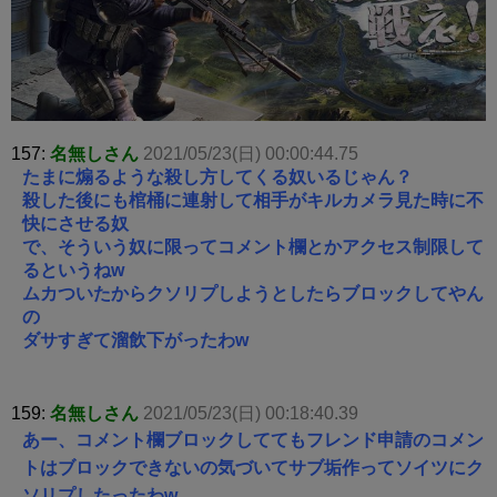
157:
名無しさん
2021/05/23(日) 00:00:44.75
たまに煽るような殺し方してくる奴いるじゃん？
殺した後にも棺桶に連射して相手がキルカメラ見た時に不
快にさせる奴
で、そういう奴に限ってコメント欄とかアクセス制限して
るというねw
ムカついたからクソリプしようとしたらブロックしてやん
の
ダサすぎて溜飲下がったわw
159:
名無しさん
2021/05/23(日) 00:18:40.39
あー、コメント欄ブロックしててもフレンド申請のコメン
トはブロックできないの気づいてサブ垢作ってソイツにク
ソリプしたったわw