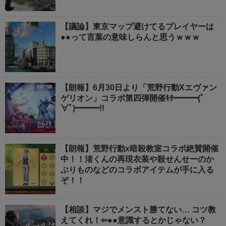
【議論】東京マップ避けてるプレイヤーは
●●って言葉の意味しらんと思うｗｗｗ
【朗報】6月30日より「荒野行動Xエヴァン
ゲリオン」コラボ第四弾開催ｷﾀ━━━(ﾟ
∀ﾟ)━━━!!
【朗報】荒野行動x暗殺教室コラボ絶賛開催
中！！渚くんの再現衣装や殺せんせーのか
ぶりものなどのコラボアイテムが手に入る
ぞ！！
【相談】マジでメンスト勝てない… コツ教
えてくれ！⇐●●意識するとかじゃない？