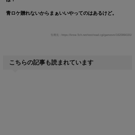
青ロケ贈れないからまぁいいやってのはあるけど。
引用元：https://krsw.5ch.net/test/read.cgi/gamesm/1620994191/
こちらの記事も読まれています