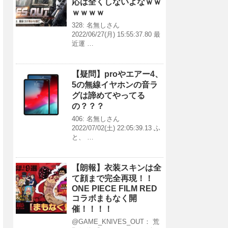
応は全くしないよなｗｗ
ｗｗｗｗ
328: 名無しさん
2022/06/27(月) 15:55:37.80 最
近運 …
【疑問】proやエアー4、
5の無線イヤホンの音ラ
グは諦めてやってる
の？？？
406: 名無しさん
2022/07/02(土) 22:05:39.13 ふ
と、 …
【朗報】衣装スキンは全
て顔まで完全再現！！
ONE PIECE FILM RED
コラボまもなく開
催！！！！
@GAME_KNIVES_OUT： 荒