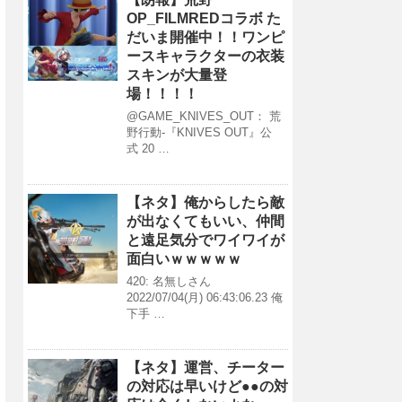
OP_FILMREDコラボ た
だいま開催中！！ワンピ
ースキャラクターの衣装
スキンが大量登
場！！！！
@GAME_KNIVES_OUT： 荒
野行動-『KNIVES OUT』公
式 20 …
【ネタ】俺からしたら敵
が出なくてもいい、仲間
と遠足気分でワイワイが
面白いｗｗｗｗｗ
420: 名無しさん
2022/07/04(月) 06:43:06.23 俺
下手 …
【ネタ】運営、チーター
の対応は早いけど●●の対