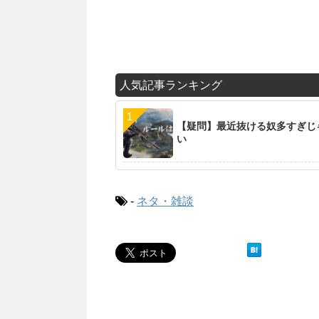
人気記事ランキング
【疑問】最近抜ける奴多すぎじ
い
-
ネタ・雑談