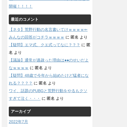
開催！！！！
最近のコメント
【ネタ】荒野行動の名言書いてけｗｗｗｗ⇐
みんなの回答がコチラｗｗｗｗ
に
匿名
より
【疑問】エマ式、クエ式ってなに？？？
に
匿
名
より
【議論】通常が過疎った理由は●●のせいだよ
なｗｗｗｗ
に
匿名
より
【疑問】48歳で今年から始めたけど猛者にな
れる？？？？
に
匿名
より
ワイ、話題のPUBGと荒野行動をやるもクソ
すぎて泣く・・・
に
匿名
より
アーカイブ
2022年7月