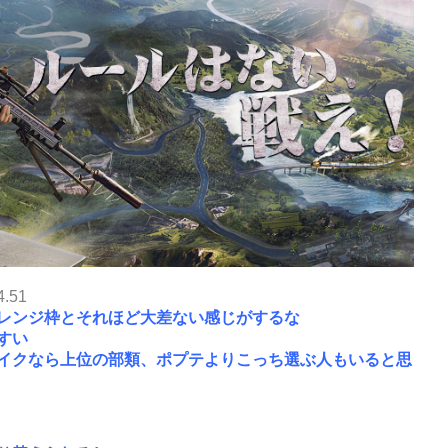
4.51
レンジ枠とそれほど大差ない感じがするな
すい
イクなら上位の部類、ポプテよりこっち選ぶ人もいると思