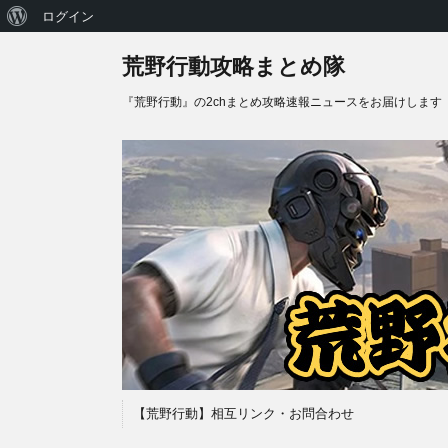
WordPress
ログイン
に
荒野行動攻略まとめ隊
つ
『荒野行動』の2chまとめ攻略速報ニュースをお届けします
い
て
【荒野行動】相互リンク・お問合わせ