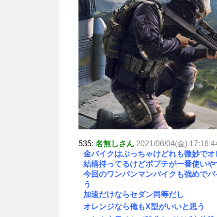
535:
名無しさん
2021/06/04(金) 17:16:4
金バイクはぶっちゃけどれも微妙でオ
結構持ってるけどポプテが一番使いや
今回のワンパンマンバイクも強めでバ
う
加速だけならセダン同等だし
オレンジなら俺もX型がいいと思う