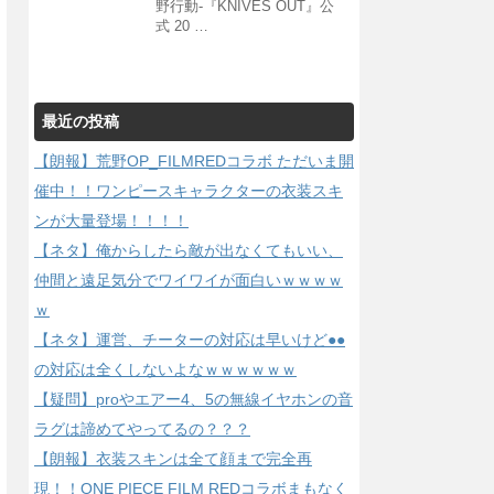
野行動-『KNIVES OUT』公
式 20 …
最近の投稿
【朗報】荒野OP_FILMREDコラボ ただいま開
催中！！ワンピースキャラクターの衣装スキ
ンが大量登場！！！！
【ネタ】俺からしたら敵が出なくてもいい、
仲間と遠足気分でワイワイが面白いｗｗｗｗ
ｗ
【ネタ】運営、チーターの対応は早いけど●●
の対応は全くしないよなｗｗｗｗｗｗ
【疑問】proやエアー4、5の無線イヤホンの音
ラグは諦めてやってるの？？？
【朗報】衣装スキンは全て顔まで完全再
現！！ONE PIECE FILM REDコラボまもなく