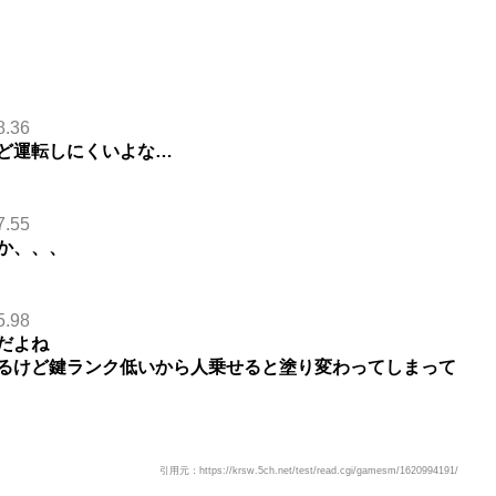
8.36
ど運転しにくいよな…
7.55
か、、、
5.98
だよね
るけど鍵ランク低いから人乗せると塗り変わってしまって
引用元：https://krsw.5ch.net/test/read.cgi/gamesm/1620994191/