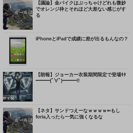
【議論】金バイクはぶっちゃけどれも微妙
でオレンジ枠とそれほど大差ない感じがす
る
iPhoneとiPadで成績に差が出るもんなの？
【朗報】ジョーカー衣装期間限定で登場ｷﾀ
━━━(ﾟ∀ﾟ)━━━!!
【ネタ】サンドつえーなｗｗｗｗ⇐もし
foria入ったら一気に強くなるな