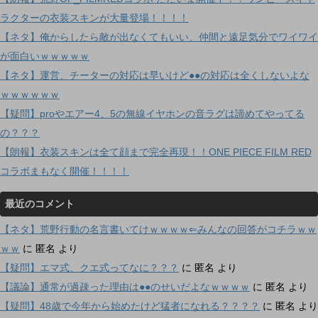
ラクターの衣装スキンが大量登場！！！！
【ネタ】俺からしたら敵が出なくてもいい、仲間と遠足気分でワイワイ
が面白いｗｗｗｗｗ
【ネタ】運営、チーターの対応は早いけど●●の対応は全くしないよな
ｗｗｗｗｗｗ
【疑問】proやエアー4、5の無線イヤホンの音ラグは諦めてやってる
の？？？
【朗報】衣装スキンは全て顔まで完全再現！！ONE PIECE FILM RED
コラボまもなく開催！！！！
最近のコメント
【ネタ】荒野行動の名言書いてけｗｗｗｗ⇐みんなの回答がコチラｗｗ
ｗｗ
に
匿名
より
【疑問】エマ式、クエ式ってなに？？？
に
匿名
より
【議論】通常が過疎った理由は●●のせいだよなｗｗｗｗ
に
匿名
より
【疑問】48歳で今年から始めたけど猛者になれる？？？？
に
匿名
より