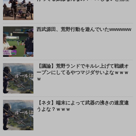
西武源田、荒野行動を遊んでいたwwwwww
【議論】荒野ランドでキルレ上げて戦績オ
ープンにしてるやつマジダサいよなｗｗｗ
ｗ
【ネタ】端末によって武器の沸きの速度違
うよな？ｗｗｗ