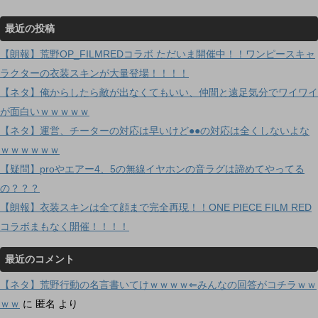
最近の投稿
【朗報】荒野OP_FILMREDコラボ ただいま開催中！！ワンピースキャ
ラクターの衣装スキンが大量登場！！！！
【ネタ】俺からしたら敵が出なくてもいい、仲間と遠足気分でワイワイ
が面白いｗｗｗｗｗ
【ネタ】運営、チーターの対応は早いけど●●の対応は全くしないよな
ｗｗｗｗｗｗ
【疑問】proやエアー4、5の無線イヤホンの音ラグは諦めてやってる
の？？？
【朗報】衣装スキンは全て顔まで完全再現！！ONE PIECE FILM RED
コラボまもなく開催！！！！
最近のコメント
【ネタ】荒野行動の名言書いてけｗｗｗｗ⇐みんなの回答がコチラｗｗ
ｗｗ
に
匿名
より