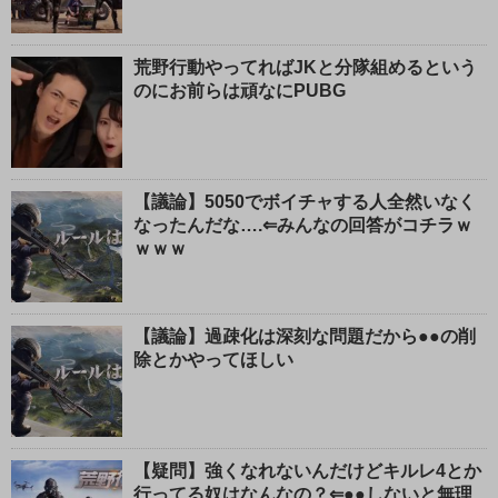
荒野行動やってればJKと分隊組めるという
のにお前らは頑なにPUBG
【議論】5050でボイチャする人全然いなく
なったんだな….⇐みんなの回答がコチラｗ
ｗｗｗ
【議論】過疎化は深刻な問題だから●●の削
除とかやってほしい
【疑問】強くなれないんだけどキルレ4とか
行ってる奴はなんなの？⇐●●しないと無理