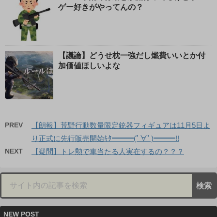
ゲー好きがやってんの？
【議論】どうせ枕一強だし燃費いいとか付
加価値ほしいよな
PREV
【朗報】荒野行動数量限定銃器フィギュアは11月5日よ
り正式に先行販売開始ｷﾀ━━━(ﾟ∀ﾟ)━━━!!
NEXT
【疑問】トレ勲で車当たる人実在するの？？？
NEW POST