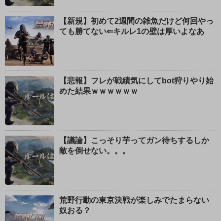
【新規】初めて2週間の雑魚だけど何回やっ
ても勝てない⇐キルレ1の壁は厚いよなあ
【悲報】フレが戦績気にしてbot狩りやり始
めた結果ｗｗｗｗｗｗ
【議論】こっそり芋ってガン待ちするしか
敵を倒せない。。。
荒野行動の東京決戦が楽しみでたまらない
奴おる？