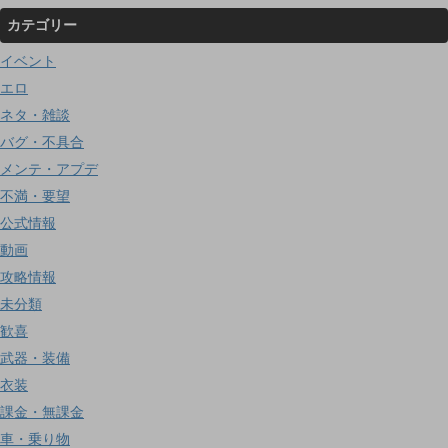
カテゴリー
イベント
エロ
ネタ・雑談
バグ・不具合
メンテ・アプデ
不満・要望
公式情報
動画
攻略情報
未分類
歓喜
武器・装備
衣装
課金・無課金
車・乗り物