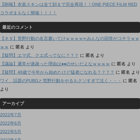
【朗報】衣装スキンは全て顔まで完全再現！！ONE PIECE FILM RED
コラボまもなく開催！！！！
最近のコメント
【ネタ】荒野行動の名言書いてけｗｗｗｗ⇐みんなの回答がコチラｗｗ
ｗｗ
に
匿名
より
【疑問】エマ式、クエ式ってなに？？？
に
匿名
より
【議論】通常が過疎った理由は●●のせいだよなｗｗｗｗ
に
匿名
より
【疑問】48歳で今年から始めたけど猛者になれる？？？？
に
匿名
より
ワイ、話題のPUBGと荒野行動をやるもクソすぎて泣く・・・
に
匿名
より
アーカイブ
2022年7月
2022年6月
2022年5月
2022年4月