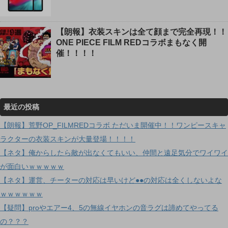
【朗報】衣装スキンは全て顔まで完全再現！！
ONE PIECE FILM REDコラボまもなく開
催！！！！
最近の投稿
【朗報】荒野OP_FILMREDコラボ ただいま開催中！！ワンピースキャ
ラクターの衣装スキンが大量登場！！！！
【ネタ】俺からしたら敵が出なくてもいい、仲間と遠足気分でワイワイ
が面白いｗｗｗｗｗ
【ネタ】運営、チーターの対応は早いけど●●の対応は全くしないよな
ｗｗｗｗｗｗ
【疑問】proやエアー4、5の無線イヤホンの音ラグは諦めてやってる
の？？？