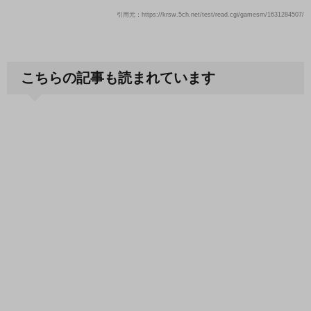
引用元：https://krsw.5ch.net/test/read.cgi/gamesm/1631284507/
こちらの記事も読まれています