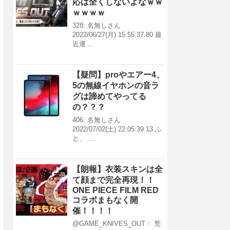
応は全くしないよなｗｗ
ｗｗｗｗ
328: 名無しさん
2022/06/27(月) 15:55:37.80 最
近運 …
【疑問】proやエアー4、
5の無線イヤホンの音ラ
グは諦めてやってる
の？？？
406: 名無しさん
2022/07/02(土) 22:05:39.13 ふ
と、 …
【朗報】衣装スキンは全
て顔まで完全再現！！
ONE PIECE FILM RED
コラボまもなく開
催！！！！
@GAME_KNIVES_OUT： 荒