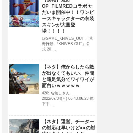
OP_FILMREDコラボ た
だいま開催中！！ワンピ
ースキャラクターの衣装
スキンが大量登
場！！！！
@GAME_KNIVES_OUT： 荒
野行動-『KNIVES OUT』公
式 20 …
【ネタ】俺からしたら敵
が出なくてもいい、仲間
と遠足気分でワイワイが
面白いｗｗｗｗｗ
420: 名無しさん
2022/07/04(月) 06:43:06.23 俺
下手 …
【ネタ】運営、チーター
の対応は早いけど●●の対