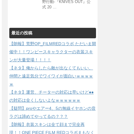
野行動-『KNIVES OUT』公
式 20 …
最近の投稿
【朗報】荒野OP_FILMREDコラボ ただいま開
催中！！ワンピースキャラクターの衣装スキ
ンが大量登場！！！！
【ネタ】俺からしたら敵が出なくてもいい、
仲間と遠足気分でワイワイが面白いｗｗｗｗ
ｗ
【ネタ】運営、チーターの対応は早いけど●●
の対応は全くしないよなｗｗｗｗｗｗ
【疑問】proやエアー4、5の無線イヤホンの音
ラグは諦めてやってるの？？？
【朗報】衣装スキンは全て顔まで完全再
現！！ONE PIECE FILM REDコラボまもなく