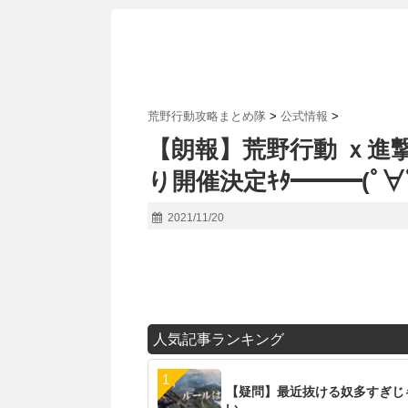
荒野行動攻略まとめ隊
>
公式情報
>
【朗報】荒野行動 ｘ進撃
り開催決定ｷﾀ━━━(ﾟ∀ﾟ
2021/11/20
人気記事ランキング
【疑問】最近抜ける奴多すぎじ