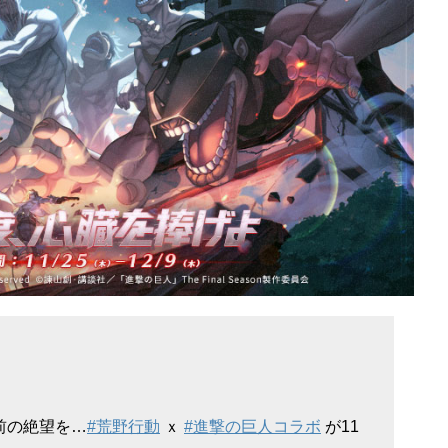
前の絶望を…
#荒野行動
ｘ
#進撃の巨人コラボ
が11