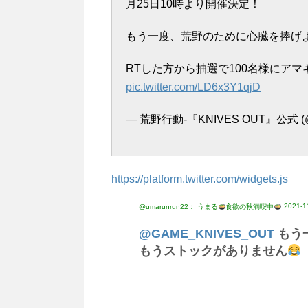
月25日10時より開催決定！
もう一度、荒野のために心臓を捧げ
RTした方から抽選で100名様にアマ
pic.twitter.com/LD6x3Y1qjD
— 荒野行動-『KNIVES OUT』公式 (
https://platform.twitter.com/widgets.js
2021-1
@umarunrun22： うまる
食欲の秋満喫中
@GAME_KNIVES_OUT
もう
もうストックがありません