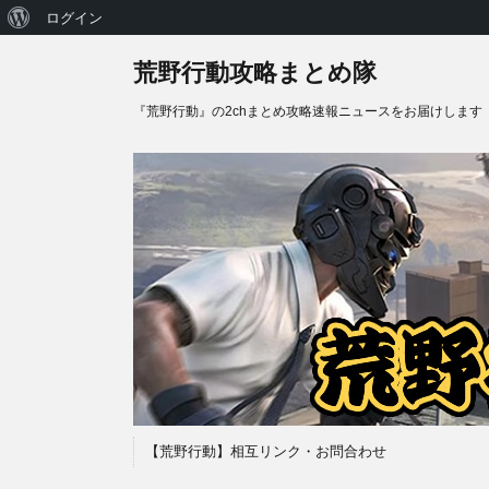
WordPress
ログイン
に
荒野行動攻略まとめ隊
つ
『荒野行動』の2chまとめ攻略速報ニュースをお届けします
い
て
【荒野行動】相互リンク・お問合わせ