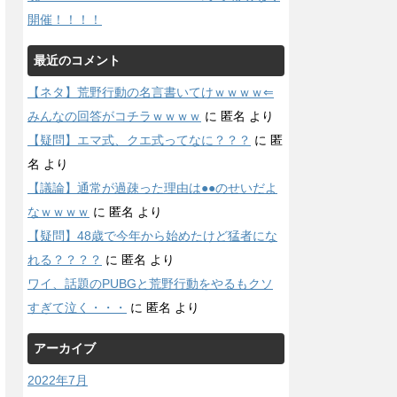
開催！！！！
最近のコメント
【ネタ】荒野行動の名言書いてけｗｗｗｗ⇐
みんなの回答がコチラｗｗｗｗ
に
匿名
より
【疑問】エマ式、クエ式ってなに？？？
に
匿
名
より
【議論】通常が過疎った理由は●●のせいだよ
なｗｗｗｗ
に
匿名
より
【疑問】48歳で今年から始めたけど猛者にな
れる？？？？
に
匿名
より
ワイ、話題のPUBGと荒野行動をやるもクソ
すぎて泣く・・・
に
匿名
より
アーカイブ
2022年7月