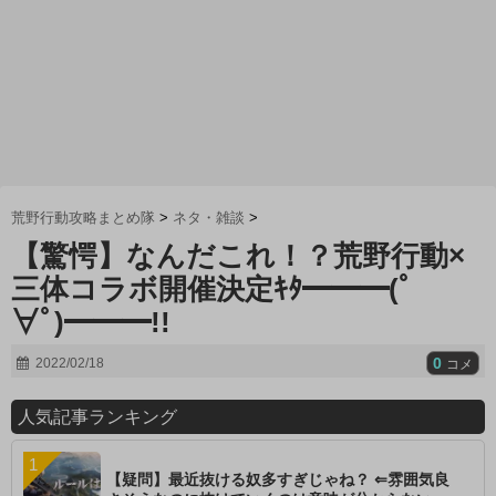
荒野行動攻略まとめ隊
>
ネタ・雑談
>
【驚愕】なんだこれ！？荒野行動×
三体コラボ開催決定ｷﾀ━━━(ﾟ
∀ﾟ)━━━!!
0
2022/02/18
コメ
人気記事ランキング
【疑問】最近抜ける奴多すぎじゃね？ ⇐雰囲気良