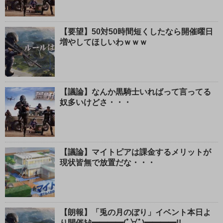
【要望】50対50時間短くしたなら開催曜日
増やしてほしいわｗｗｗ
【議論】なんか黒騎士いればって言ってる
奴多いけどさ・・・
【議論】マイトピアは課金するメリットが
現状皆無で放置だな・・・
【朗報】「兎の月のぼり」イベント本日よ
り開催ｷﾀ━━━━(ﾟ∀ﾟ)━━━━!!