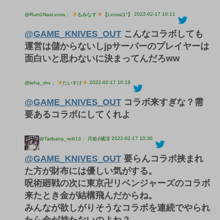
2022-02-17 10:11
@Rum1NasLenss：
るみなす
【Lenss/1°】
@GAME_KNIVES_OUT
こんなコラボしても
運営は儲からないしjpサーバーのプレイヤーは
面白いと思わないに決まってんだろww
2022-02-17 10:19
@teha_xhx：
たいすけ
@GAME_KNIVES_OUT
コラボ来すぎな？需
要あるコラボにしてくれよ
2022-02-17 10:30
@Tatibana_rei613： 月姫∮橘澪
@GAME_KNIVES_OUT
要らんコラボ挟まれ
た方が財布には優しい気がする。
呪術廻戦の次に東京卍リベンジャーズのコラボ
来たとき金が結構飛んだからね。
みんなが欲しがりそうなコラボを連続でやられ
たら金が持たないのよね？