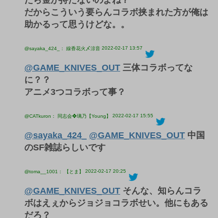
だからこういう要らんコラボ挟まれた方が俺は
助かるって思うけどな。。
2022-02-17 13:57
@sayaka_424_： 線香花火〆涼音
@GAME_KNIVES_OUT
三体コラボってな
に？？
アニメ3つコラボって事？
2022-02-17 15:55
@CATkuron： 同志会❖璃乃【Young】
@sayaka_424_
@GAME_KNIVES_OUT
中国
のSF雑誌らしいです
2022-02-17 20:25
@toma__1001： 【とま】
@GAME_KNIVES_OUT
そんな、知らんコラ
ボはえぇからジョジョコラボせい。他にもある
だろ？