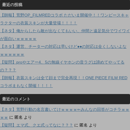
最近の投稿
【朗報】荒野OP_FILMREDコラボ ただいま開催中！！ワンピースキャ
ラクターの衣装スキンが大量登場！！！！
【ネタ】俺からしたら敵が出なくてもいい、仲間と遠足気分でワイワイ
が面白いｗｗｗｗｗ
【ネタ】運営、チーターの対応は早いけど●●の対応は全くしないよな
ｗｗｗｗｗｗ
【疑問】proやエアー4、5の無線イヤホンの音ラグは諦めてやってる
の？？？
【朗報】衣装スキンは全て顔まで完全再現！！ONE PIECE FILM RED
コラボまもなく開催！！！！
最近のコメント
【ネタ】荒野行動の名言書いてけｗｗｗｗ⇐みんなの回答がコチラｗｗ
ｗｗ
に
匿名
より
【疑問】エマ式、クエ式ってなに？？？
に
匿名
より