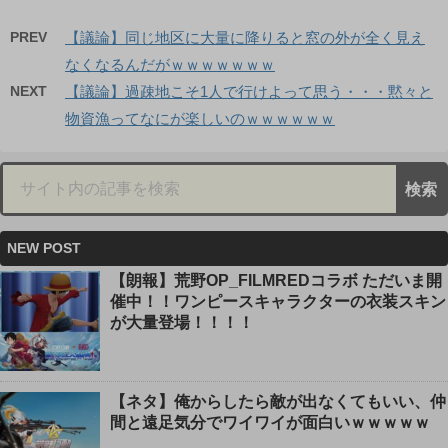
PREV
【議論】同じ地区に大量に降りると窓の外が全く見え
なくなるんだがｗｗｗｗｗｗｗ
NEXT
【議論】過疎地こそ1人で行けよって思う・・・黙々と
物資漁ってなにが楽しいのｗｗｗｗｗｗ
NEW POST
【朗報】荒野OP_FILMREDコラボ ただいま開
催中！！ワンピースキャラクターの衣装スキン
が大量登場！！！！
【ネタ】俺からしたら敵が出なくてもいい、仲
間と遠足気分でワイワイが面白いｗｗｗｗｗ