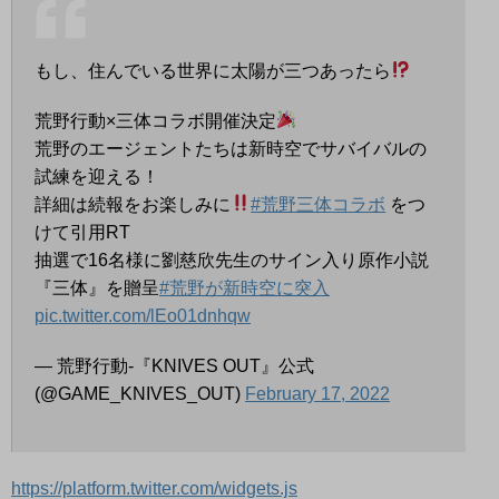
もし、住んでいる世界に太陽が三つあったら
荒野行動×三体コラボ開催決定
荒野のエージェントたちは新時空でサバイバルの
試練を迎える！
詳細は続報をお楽しみに
#荒野三体コラボ
をつ
けて引用RT
抽選で16名様に劉慈欣先生のサイン入り原作小説
『三体』を贈呈
#荒野が新時空に突入
pic.twitter.com/lEo01dnhqw
— 荒野行動-『KNIVES OUT』公式
(@GAME_KNIVES_OUT)
February 17, 2022
https://platform.twitter.com/widgets.js