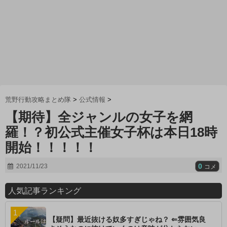
荒野行動攻略まとめ隊
>
公式情報
>
【期待】全ジャンルの女子を網
羅！？初公式主催女子杯は本日18時
開始！！！！！
0
2021/11/23
コメ
人気記事ランキング
【疑問】最近抜ける奴多すぎじゃね？ ⇐雰囲気良