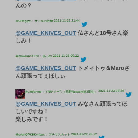
んの？
2021-11-22 21:44
@0Fl6gqw： サトルの砂糖
@GAME_KNIVES_OUT
仏さんと18号さん楽
しみ！
2021-11-23 00:22
@mokaano1170： あっの
@GAME_KNIVES_OUT
トメィトゥ＆Maroさ
ん頑張ってぇほしぃ
2021-11-23 08:29
@LlmiVnme： YNN*メー㌨（荒野Network第3期生）
@GAME_KNIVES_OUT
みなさん頑張ってほ
しいですね！
楽しみです！
2021-11-22 23:12
@svbrIQPK8Kynbpx： プチマスカット