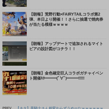
【朗報】荒野行動×FAIRYTAILコラボ第2
弾、本日より開催！！さらに抽選で焼肉券
が当たる模様ｗｗｗｗ
【朗報】アップデートで追加されるマイト
ピアの設計図がコチラ！！
【朗報】金色確定巨人コラボガチャイベン
ト開催ｷﾀ━━━(ﾟ∀ﾟ)━━━!!!!!
PREV
【ネタ】黒騎士さん相変わらずうめーなｗｗｗｗｗｗ