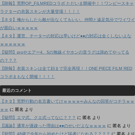
【朗報】荒野OP_FILMREDコラボ ただいま開催中！！ワンピースキャ
ラクターの衣装スキンが大量登場！！！！
【ネタ】俺からしたら敵が出なくてもいい、仲間と遠足気分でワイワイ
が面白いｗｗｗｗｗ
【ネタ】運営、チーターの対応は早いけど●●の対応は全くしないよな
ｗｗｗｗｗｗ
【疑問】proやエアー4、5の無線イヤホンの音ラグは諦めてやってる
の？？？
【朗報】衣装スキンは全て顔まで完全再現！！ONE PIECE FILM RED
コラボまもなく開催！！！！
最近のコメント
【ネタ】荒野行動の名言書いてけｗｗｗｗ⇐みんなの回答がコチラｗｗ
ｗｗ
に
匿名
より
【疑問】エマ式、クエ式ってなに？？？
に
匿名
より
【議論】通常が過疎った理由は●●のせいだよなｗｗｗｗ
に
匿名
より
【疑問】48歳で今年から始めたけど猛者になれる？？？？
に
匿名
より