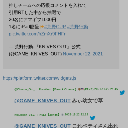
推しチームへの応援コメントを入れて
引用RTした中から抽選で
20名にアマギフ1000円
1名にiPad贈呈
#荒野CUP
#荒野行動
pic.twitter.com/hZmXr9FHFn
— 荒野行動-『KNIVES OUT』公式
(@GAME_KNIVES_OUT)
November 22, 2021
https://platform.twitter.com/widgets.js
2021-11-22 21:45
@Obama_Out_： President【Barack Obama.】
(FAKE)
@GAME_KNIVES_OUT
みぃ幼女で草
2021-11-22 22:12
@kurotan_3517： KuLo【Zenith】
@GAME_KNIVES_OUT
これベティさん出れ