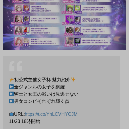
初公式主催女子杯 魅力紹介
全ジャンルの女子を網羅
騎士と女王の戦いは見逃せない
男女コンビそれぞれ輝く点
URL:
https://t.co/YnLCVHYCJM
11/23 18時開始