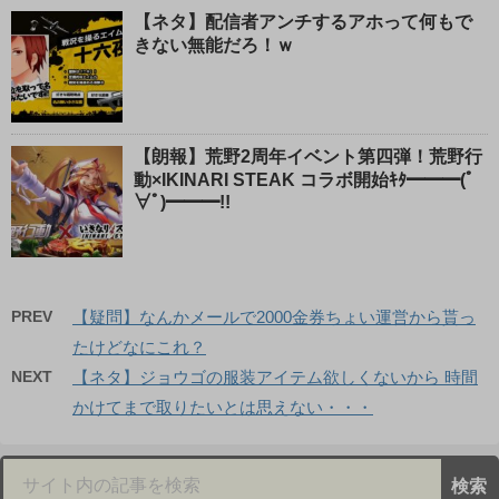
【ネタ】配信者アンチするアホって何もで
きない無能だろ！ｗ
【朗報】荒野2周年イベント第四弾！荒野行
動×IKINARI STEAK コラボ開始ｷﾀ━━━(ﾟ
∀ﾟ)━━━!!
PREV
【疑問】なんかメールで2000金券ちょい運営から貰っ
たけどなにこれ？
NEXT
【ネタ】ジョウゴの服装アイテム欲しくないから 時間
かけてまで取りたいとは思えない・・・