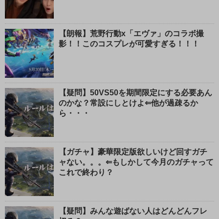
じ
る
【朗報】荒野行動x「エヴァ」のコラボ撮
影！！このコスプレが可愛すぎる！！！
【疑問】50VS50を期間限定にする必要あん
のかな？常設にしとけよ⇐他が過疎るか
ら・・・
【ガチャ】豪華限定版欲しいけど回すガチ
ャない。。。⇐もしかして今月のガチャって
これで終わり？
【疑問】みんな遊ばない人はどんどんフレ