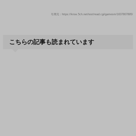
引用元：https://krsw.5ch.net/test/read.cgi/gamesm/1637807895/
こちらの記事も読まれています