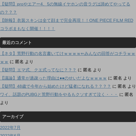
【疑問】proやエアー4、5の無線イヤホンの音ラグは諦めてやってる
の？？？
【朗報】衣装スキンは全て顔まで完全再現！！ONE PIECE FILM RED
コラボまもなく開催！！！！
最近のコメント
【ネタ】荒野行動の名言書いてけｗｗｗｗ⇐みんなの回答がコチラｗｗ
ｗｗ
に
匿名
より
【疑問】エマ式、クエ式ってなに？？？
に
匿名
より
【議論】通常が過疎った理由は●●のせいだよなｗｗｗｗ
に
匿名
より
【疑問】48歳で今年から始めたけど猛者になれる？？？？
に
匿名
より
ワイ、話題のPUBGと荒野行動をやるもクソすぎて泣く・・・
に
匿名
より
アーカイブ
2022年7月
2022年6月