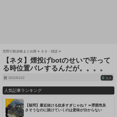
荒野行動攻略まとめ隊
>
ネタ・雑談
>
【ネタ】煙投げbotのせいで芋って
る時位置バレするんだが。。。。
0
2022/01/12
コメ
人気記事ランキング
【疑問】最近抜ける奴多すぎじゃね？ ⇐雰囲気良
さそうなのに抜けていくのは意味が分からない