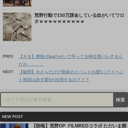
荒野行動で150万課金している奴がいてワロ
タｗｗｗｗｗｗｗｗｗｗ
PREV
【ネタ】煙投げbotのせいで芋ってる時位置バレするん
だが。。。。
NEXT
【疑問】今さらだけど呪術のイベントの星5ってイベン
ト初回は必ず星5が出現するの？？？
NEW POST
【朗報】荒野OP_FILMREDコラボ ただいま開