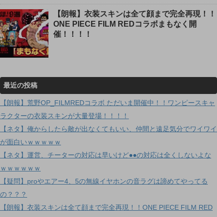
【朗報】衣装スキンは全て顔まで完全再現！！
ONE PIECE FILM REDコラボまもなく開
催！！！！
最近の投稿
【朗報】荒野OP_FILMREDコラボ ただいま開催中！！ワンピースキャ
ラクターの衣装スキンが大量登場！！！！
【ネタ】俺からしたら敵が出なくてもいい、仲間と遠足気分でワイワイ
が面白いｗｗｗｗｗ
【ネタ】運営、チーターの対応は早いけど●●の対応は全くしないよな
ｗｗｗｗｗｗ
【疑問】proやエアー4、5の無線イヤホンの音ラグは諦めてやってる
の？？？
【朗報】衣装スキンは全て顔まで完全再現！！ONE PIECE FILM RED