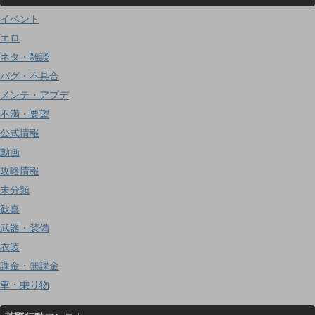
イベント
エロ
ネタ・雑談
バグ・不具合
メンテ・アプデ
不満・要望
公式情報
動画
攻略情報
未分類
歓喜
武器・装備
衣装
課金・無課金
車・乗り物