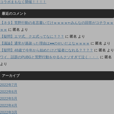
コラボまもなく開催！！！！
最近のコメント
【ネタ】荒野行動の名言書いてけｗｗｗｗ⇐みんなの回答がコチラｗｗ
ｗｗ
に
匿名
より
【疑問】エマ式、クエ式ってなに？？？
に
匿名
より
【議論】通常が過疎った理由は●●のせいだよなｗｗｗｗ
に
匿名
より
【疑問】48歳で今年から始めたけど猛者になれる？？？？
に
匿名
より
ワイ、話題のPUBGと荒野行動をやるもクソすぎて泣く・・・
に
匿名
より
アーカイブ
2022年7月
2022年6月
2022年5月
2022年4月
2022年3月