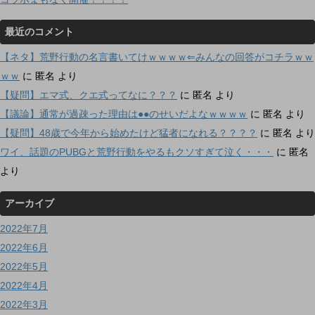
最近のコメント
【ネタ】荒野行動の名言書いてけｗｗｗｗ⇐みんなの回答がコチラｗｗ
ｗｗ
に
匿名
より
【疑問】エマ式、クエ式ってなに？？？
に
匿名
より
【議論】通常が過疎った理由は●●のせいだよなｗｗｗｗ
に
匿名
より
【疑問】48歳で今年から始めたけど猛者になれる？？？？
に
匿名
より
ワイ、話題のPUBGと荒野行動をやるもクソすぎて泣く・・・
に
匿名
より
アーカイブ
2022年7月
2022年6月
2022年5月
2022年4月
2022年3月