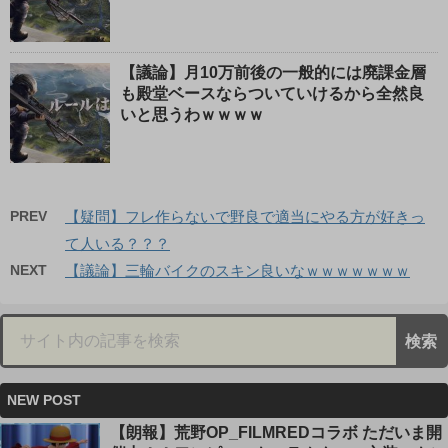
【議論】月10万前後の一般的には廃課金層
も殿堂ベースならついていけるから全然良
いと思うわｗｗｗｗ
PREV
【疑問】フレ作らないで野良で適当にやる方が好きっ
て人いる？？？
NEXT
【議論】三輪バイクのスキン良いなｗｗｗｗｗｗｗ
NEW POST
【朗報】荒野OP_FILMREDコラボ ただいま開